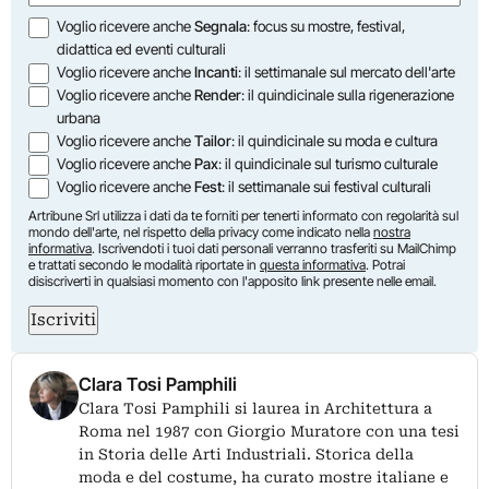
Opzioni
Voglio ricevere anche
Segnala
: focus su mostre, festival,
didattica ed eventi culturali
Voglio ricevere anche
Incanti
: il settimanale sul mercato dell'arte
Voglio ricevere anche
Render
: il quindicinale sulla rigenerazione
urbana
Voglio ricevere anche
Tailor
: il quindicinale su moda e cultura
Voglio ricevere anche
Pax
: il quindicinale sul turismo culturale
Voglio ricevere anche
Fest
: il settimanale sui festival culturali
Artribune Srl utilizza i dati da te forniti per tenerti informato con regolarità sul
mondo dell'arte, nel rispetto della privacy come indicato nella
nostra
informativa
. Iscrivendoti i tuoi dati personali verranno trasferiti su MailChimp
e trattati secondo le modalità riportate in
questa informativa
. Potrai
disiscriverti in qualsiasi momento con l'apposito link presente nelle email.
Iscriviti
Clara Tosi Pamphili
Clara Tosi Pamphili si laurea in Architettura a
Roma nel 1987 con Giorgio Muratore con una tesi
in Storia delle Arti Industriali. Storica della
moda e del costume, ha curato mostre italiane e