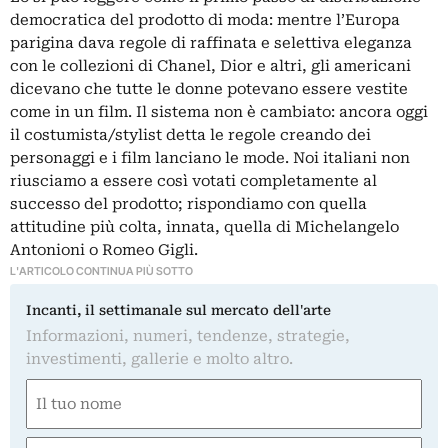
democratica del prodotto di moda: mentre l’Europa
parigina dava regole di raffinata e selettiva eleganza
con le collezioni di Chanel, Dior e altri, gli americani
dicevano che tutte le donne potevano essere vestite
come in un film. Il sistema non è cambiato: ancora oggi
il costumista/stylist detta le regole creando dei
personaggi e i film lanciano le mode. Noi italiani non
riusciamo a essere così votati completamente al
successo del prodotto; rispondiamo con quella
attitudine più colta, innata, quella di Michelangelo
Antonioni o Romeo Gigli.
L'ARTICOLO CONTINUA PIÙ SOTTO
Incanti, il settimanale sul mercato dell'arte
Informazioni, numeri, tendenze, strategie,
investimenti, gallerie e molto altro.
Nome
(Required)
First
Email