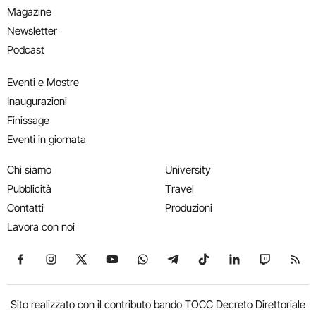
Magazine
Newsletter
Podcast
Eventi e Mostre
Inaugurazioni
Finissage
Eventi in giornata
Chi siamo
University
Pubblicità
Travel
Contatti
Produzioni
Lavora con noi
Seguici su Facebook
Seguici su Instagram
Seguici su X
Seguici su YouTube
Seguici su WhatsApp
Seguici su Telegram
Seguici su TikTok
Seguici su Link
Seguici su
Segui
Sito realizzato con il contributo bando TOCC Decreto Direttoriale