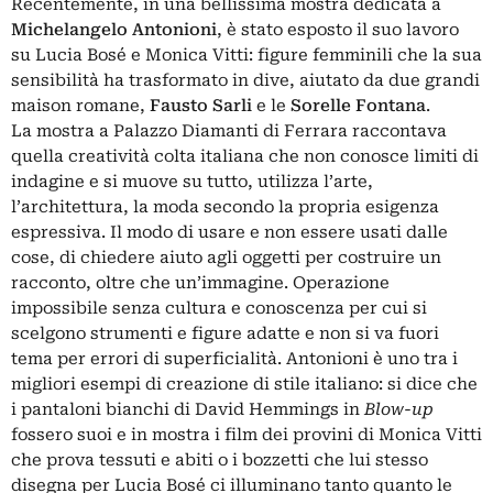
Recentemente, in una bellissima mostra dedicata a
Michelangelo Antonioni
, è stato esposto il suo lavoro
su Lucia Bosé e Monica Vitti: figure femminili che la sua
sensibilità ha trasformato in dive, aiutato da due grandi
maison romane,
Fausto Sarli
e le
Sorelle Fontana
.
La mostra a Palazzo Diamanti di Ferrara raccontava
quella creatività colta italiana che non conosce limiti di
indagine e si muove su tutto, utilizza l’arte,
l’architettura, la moda secondo la propria esigenza
espressiva. Il modo di usare e non essere usati dalle
cose, di chiedere aiuto agli oggetti per costruire un
racconto, oltre che un’immagine. Operazione
impossibile senza cultura e conoscenza per cui si
scelgono strumenti e figure adatte e non si va fuori
tema per errori di superficialità. Antonioni è uno tra i
migliori esempi di creazione di stile italiano: si dice che
i pantaloni bianchi di David Hemmings in
Blow-up
fossero suoi e in mostra i film dei provini di Monica Vitti
che prova tessuti e abiti o i bozzetti che lui stesso
disegna per Lucia Bosé ci illuminano tanto quanto le