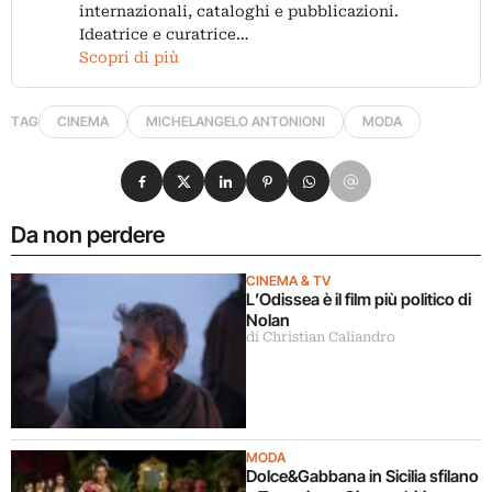
internazionali, cataloghi e pubblicazioni.
Ideatrice e curatrice…
Scopri di più
TAG
CINEMA
MICHELANGELO ANTONIONI
MODA
Condividi su Facebook
Condividi su X
Condividi su LinkedIn
Condividi su Pinterest
Condividi su WhatsApp
Condividi su Email
Da non perdere
CINEMA & TV
L’Odissea è il film più politico di
Nolan
di Christian Caliandro
MODA
Dolce&Gabbana in Sicilia sfilano