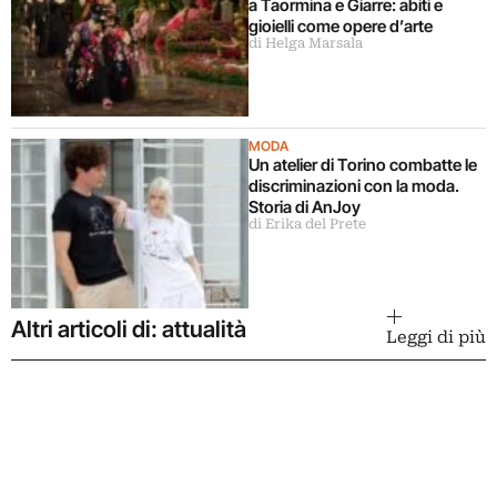
a Taormina e Giarre: abiti e
gioielli come opere d’arte
di Helga Marsala
MODA
Un atelier di Torino combatte le
discriminazioni con la moda.
Storia di AnJoy
di Erika del Prete
Altri articoli di: attualità
Leggi di più