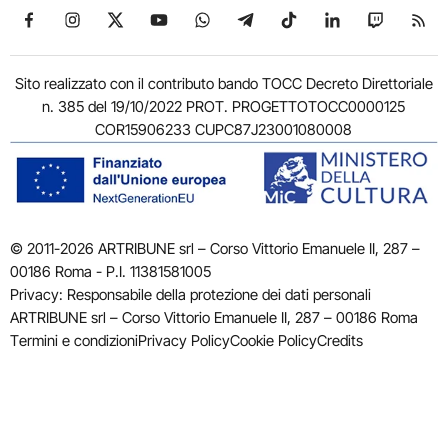
Seguici su Facebook
Seguici su Instagram
Seguici su X
Seguici su YouTube
Seguici su WhatsApp
Seguici su Telegram
Seguici su TikTok
Seguici su Link
Seguici su
Segui
Sito realizzato con il contributo bando TOCC Decreto Direttoriale
n. 385 del 19/10/2022 PROT. PROGETTOTOCC0000125
COR15906233 CUPC87J23001080008
© 2011-2026 ARTRIBUNE srl – Corso Vittorio Emanuele II, 287 –
00186 Roma - P.I. 11381581005
Privacy: Responsabile della protezione dei dati personali
ARTRIBUNE srl – Corso Vittorio Emanuele II, 287 – 00186 Roma
Termini e condizioni
Privacy Policy
Cookie Policy
Credits