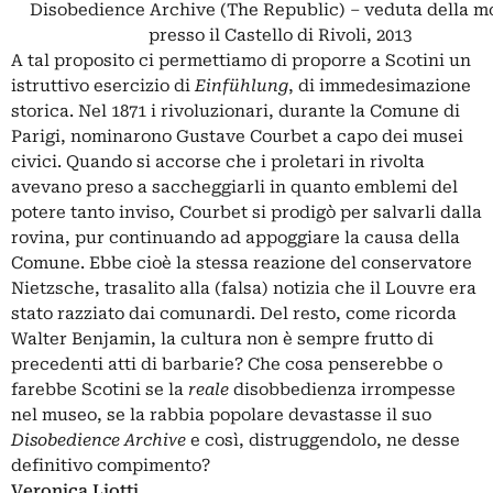
Disobedience Archive (The Republic) – veduta della m
presso il Castello di Rivoli, 2013
A tal proposito ci permettiamo di proporre a Scotini un
istruttivo esercizio di
Einfühlung
, di immedesimazione
storica. Nel 1871 i rivoluzionari, durante la Comune di
Parigi, nominarono Gustave Courbet a capo dei musei
civici. Quando si accorse che i proletari in rivolta
avevano preso a saccheggiarli in quanto emblemi del
potere tanto inviso, Courbet si prodigò per salvarli dalla
rovina, pur continuando ad appoggiare la causa della
Comune. Ebbe cioè la stessa reazione del conservatore
Nietzsche, trasalito alla (falsa) notizia che il Louvre era
stato razziato dai comunardi. Del resto, come ricorda
Walter Benjamin, la cultura non è sempre frutto di
precedenti atti di barbarie? Che cosa penserebbe o
farebbe Scotini se la
reale
disobbedienza irrompesse
nel museo, se la rabbia popolare devastasse il suo
Disobedience Archive
e così, distruggendolo, ne desse
definitivo compimento?
Veronica Liotti