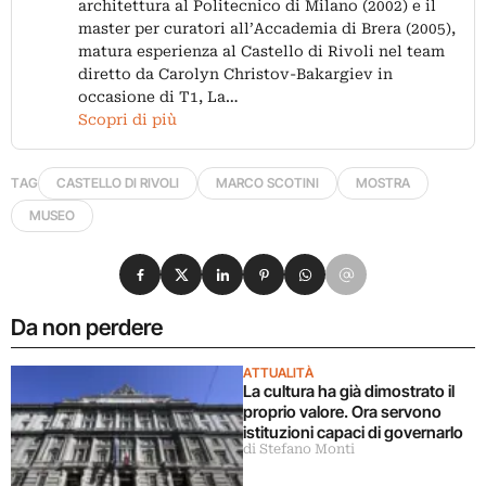
architettura al Politecnico di Milano (2002) e il
master per curatori all’Accademia di Brera (2005),
matura esperienza al Castello di Rivoli nel team
diretto da Carolyn Christov-Bakargiev in
occasione di T1, La…
Scopri di più
TAG
CASTELLO DI RIVOLI
MARCO SCOTINI
MOSTRA
MUSEO
Condividi su Facebook
Condividi su X
Condividi su LinkedIn
Condividi su Pinterest
Condividi su WhatsApp
Condividi su Email
Da non perdere
ATTUALITÀ
La cultura ha già dimostrato il
proprio valore. Ora servono
istituzioni capaci di governarlo
di Stefano Monti