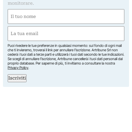
monitorare.
Nome
(Required)
First
Email
(Required)
Puoi rivedere le tue preferenze in qualsiasi momento: sul fondo di ogni mail
che ti invieremo, troverai il link per annullare l’iscrizione. Artribune Srl non
cederà i tuoi dati a terze parti e utilizzerà i tuoi dati secondo le tue indicazioni.
Se scegli di annullare l’iscrizione, Artribune cancellerà i tuoi dati personali dal
proprio database. Per saperne di più, ti invitiamo a consultare la nostra
Privacy Policy
.
Iscriviti