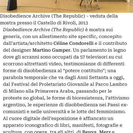
Disobedience Archive (The Republic) - veduta della
mostra presso il Castello di Rivoli, 2013
Disobedience Archive (The Republic)
è mostra sui
generis, con un allestimento site specific, concepito
dall’artista/architetto
Céline Condorelli
e il contributo
del designer
Martino Gamper
. Un parlamento in legno
dove gli scranni sono occupati da 57 televisori su cui
scorrono altrettanti video, testimonianze di differenti
forme di disobbedienza al “potere costituito”; una
parabola temporale che va dagli Anni Settanta a oggi,
dal Festival del Proletariato Giovanile al Parco Lambro
di Milano alla Primavera Araba, passando per le
proteste no global, le forme di bioresistenza, l’attivismo
argentino, le esperienze di disobbedienza nei Paesi ex-
comunisti e nelle università e le lotte del femminismo.
Al cuore digitale dell’esposizione è affiancato un
apparato iconografico di libri, manifesti, fotografie e
sculture, con opere, tra gli altri, di
Beuys
,
Merz
e