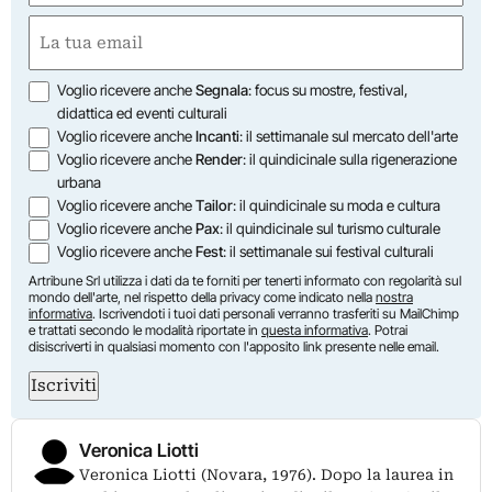
First
Email
(Required)
Opzioni
Voglio ricevere anche
Segnala
: focus su mostre, festival,
didattica ed eventi culturali
Voglio ricevere anche
Incanti
: il settimanale sul mercato dell'arte
Voglio ricevere anche
Render
: il quindicinale sulla rigenerazione
urbana
Voglio ricevere anche
Tailor
: il quindicinale su moda e cultura
Voglio ricevere anche
Pax
: il quindicinale sul turismo culturale
Voglio ricevere anche
Fest
: il settimanale sui festival culturali
Artribune Srl utilizza i dati da te forniti per tenerti informato con regolarità sul
mondo dell'arte, nel rispetto della privacy come indicato nella
nostra
informativa
. Iscrivendoti i tuoi dati personali verranno trasferiti su MailChimp
e trattati secondo le modalità riportate in
questa informativa
. Potrai
disiscriverti in qualsiasi momento con l'apposito link presente nelle email.
Iscriviti
Veronica Liotti
Veronica Liotti (Novara, 1976). Dopo la laurea in