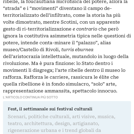
ribelle, la foucaultiana microfisica del potere, allora la
“strada” e i “movimenti” diventano il campo de-
territorializzato dell’infiltrato, come la storia ha più
volte dimostrato, mentre Scotini, con un apparente
gesto di ri-territorializzazione
e contrario
che però
ignora la costitutiva asimmetria tipica nelle questioni di
potere, intende conta-minare il “palazzo”, alias
museo/Castello di Rivoli,
turris eburnea
dell’aristocrazia intellettuale, mutandolo in luogo della
rivoluzione. Ma è pura finzione: lo Stato dentro i
movimenti li disgrega; l’arte ribelle dentro il museo lo
rafforza. Rafforza le carriere, rassicura le élite che
quella ribellione è in fondo simulacro, “solo” arte,
rappresentazione ammansita, spettacolo innocuo.
L'ARTICOLO CONTINUA PIÙ SOTTO
Fest, il settimanale sui festival culturali
Scenari, politiche culturali, arti visive, musica,
teatro, architettura, design, artigianato,
rigenerazione urbana e i trend globali da