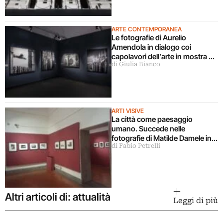
ARTE CONTEMPORANEA
Le fotografie di Aurelio
Amendola in dialogo coi
capolavori dell’arte in mostra a
di Giulia Bianco
Milano
ARTI VISIVE
La città come paesaggio
umano. Succede nelle
fotografie di Matilde Damele in
di Fabio Petrelli
mostra a Roma
Altri articoli di: attualità
Leggi di più