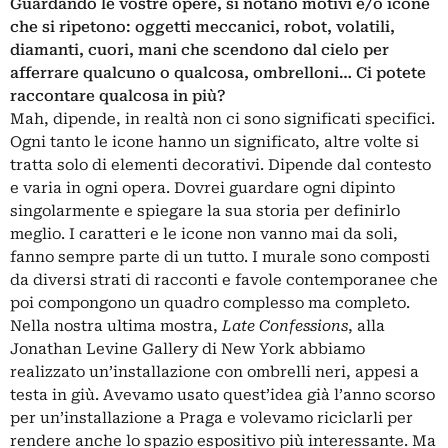
Guardando le vostre opere, si notano motivi e/o icone
che si ripetono: oggetti meccanici, robot, volatili,
diamanti, cuori, mani che scendono dal cielo per
afferrare qualcuno o qualcosa, ombrelloni… Ci potete
raccontare qualcosa in più?
Mah, dipende, in realtà non ci sono significati specifici.
Ogni tanto le icone hanno un significato, altre volte si
tratta solo di elementi decorativi. Dipende dal contesto
e varia in ogni opera. Dovrei guardare ogni dipinto
singolarmente e spiegare la sua storia per definirlo
meglio. I caratteri e le icone non vanno mai da soli,
fanno sempre parte di un tutto. I murale sono composti
da diversi strati di racconti e favole contemporanee che
poi compongono un quadro complesso ma completo.
Nella nostra ultima mostra,
Late Confessions
, alla
Jonathan Levine Gallery di New York abbiamo
realizzato un’installazione con ombrelli neri, appesi a
testa in giù. Avevamo usato quest’idea già l’anno scorso
per un’installazione a Praga e volevamo riciclarli per
rendere anche lo spazio espositivo più interessante. Ma