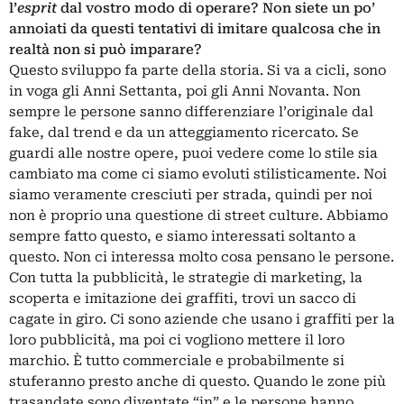
l’
esprit
dal vostro modo di operare? Non siete un po’
annoiati da questi tentativi di imitare qualcosa che in
realtà non si può imparare?
Questo sviluppo fa parte della storia. Si va a cicli, sono
in voga gli Anni Settanta, poi gli Anni Novanta. Non
sempre le persone sanno differenziare l’originale dal
fake, dal trend e da un atteggiamento ricercato. Se
guardi alle nostre opere, puoi vedere come lo stile sia
cambiato ma come ci siamo evoluti stilisticamente. Noi
siamo veramente cresciuti per strada, quindi per noi
non è proprio una questione di street culture. Abbiamo
sempre fatto questo, e siamo interessati soltanto a
questo. Non ci interessa molto cosa pensano le persone.
Con tutta la pubblicità, le strategie di marketing, la
scoperta e imitazione dei graffiti, trovi un sacco di
cagate in giro. Ci sono aziende che usano i graffiti per la
loro pubblicità, ma poi ci vogliono mettere il loro
marchio. È tutto commerciale e probabilmente si
stuferanno presto anche di questo. Quando le zone più
trasandate sono diventate “in” e le persone hanno