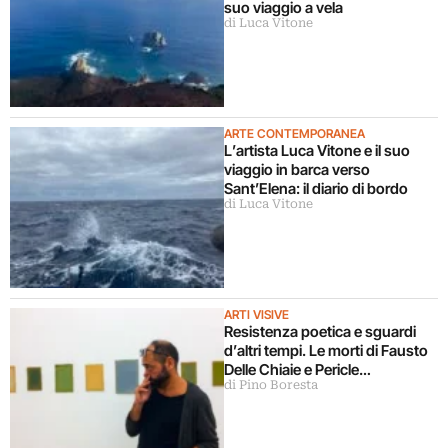
suo viaggio a vela
di Luca Vitone
ARTE CONTEMPORANEA
L’artista Luca Vitone e il suo
viaggio in barca verso
Sant’Elena: il diario di bordo
di Luca Vitone
ARTI VISIVE
Resistenza poetica e sguardi
d’altri tempi. Le morti di Fausto
Delle Chiaie e Pericle
di Pino Boresta
Guaglianone