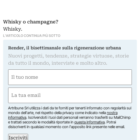
Whisky o champagne?
Whisky.
L'ARTICOLO CONTINUA PIÙ SOTTO
Render, il bisettimanale sulla rigenerazione urbana
Nuovi progetti, tendenze, strategie virtuose, storie
da tutto il mondo, interviste e molto altro.
Nome
(Required)
First
Email
(Required)
Artribune Srl utilizza i dati da te forniti per tenerti informato con regolarità sul
mondo dell'arte, nel rispetto della privacy come indicato nella
nostra
informativa
. Iscrivendoti i tuoi dati personali verranno trasferiti su MailChimp
e trattati secondo le modalità riportate in
questa informativa
. Potrai
disiscriverti in qualsiasi momento con l'apposito link presente nelle email.
Iscriviti