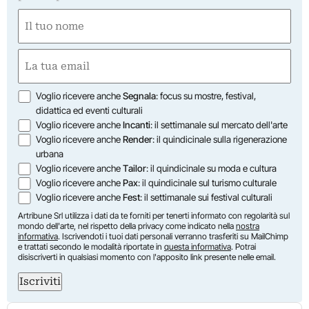
Nome
(Required)
First
Email
(Required)
Opzioni
Voglio ricevere anche
Segnala
: focus su mostre, festival,
didattica ed eventi culturali
Voglio ricevere anche
Incanti
: il settimanale sul mercato dell'arte
Voglio ricevere anche
Render
: il quindicinale sulla rigenerazione
urbana
Voglio ricevere anche
Tailor
: il quindicinale su moda e cultura
Voglio ricevere anche
Pax
: il quindicinale sul turismo culturale
Voglio ricevere anche
Fest
: il settimanale sui festival culturali
Artribune Srl utilizza i dati da te forniti per tenerti informato con regolarità sul
mondo dell'arte, nel rispetto della privacy come indicato nella
nostra
informativa
. Iscrivendoti i tuoi dati personali verranno trasferiti su MailChimp
e trattati secondo le modalità riportate in
questa informativa
. Potrai
disiscriverti in qualsiasi momento con l'apposito link presente nelle email.
Iscriviti