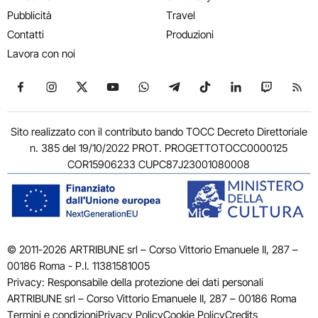
Pubblicità
Travel
Contatti
Produzioni
Lavora con noi
Seguici su Facebook
Seguici su Instagram
Seguici su X
Seguici su YouTube
Seguici su WhatsApp
Seguici su Telegram
Seguici su TikTok
Seguici su Link
Seguici su
Segui
Sito realizzato con il contributo bando TOCC Decreto Direttoriale
n. 385 del 19/10/2022 PROT. PROGETTOTOCC0000125
COR15906233 CUPC87J23001080008
© 2011-2026 ARTRIBUNE srl – Corso Vittorio Emanuele II, 287 –
00186 Roma - P.I. 11381581005
Privacy: Responsabile della protezione dei dati personali
ARTRIBUNE srl – Corso Vittorio Emanuele II, 287 – 00186 Roma
Termini e condizioni
Privacy Policy
Cookie Policy
Credits