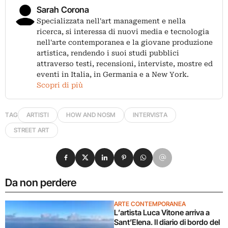
Sarah Corona
Specializzata nell'art management e nella
ricerca, si interessa di nuovi media e tecnologia
nell'arte contemporanea e la giovane produzione
artistica, rendendo i suoi studi pubblici
attraverso testi, recensioni, interviste, mostre ed
eventi in Italia, in Germania e a New York.
Scopri di più
TAG
ARTISTI
HOW AND NOSM
INTERVISTA
STREET ART
Condividi su Facebook
Condividi su X
Condividi su LinkedIn
Condividi su Pinterest
Condividi su WhatsApp
Condividi su Email
Da non perdere
ARTE CONTEMPORANEA
L’artista Luca Vitone arriva a
Sant’Elena. Il diario di bordo del