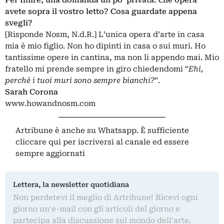
avete sopra il vostro letto? Cosa guardate appena
svegli?
[Risponde Nosm, N.d.R.] L’unica opera d’arte in casa
mia è mio figlio. Non ho dipinti in casa o sui muri. Ho
tantissime opere in cantina, ma non li appendo mai. Mio
fratello mi prende sempre in giro chiedendomi “
Ehi,
perché i tuoi muri sono sempre bianchi?
”.
Sarah Corona
www.howandnosm.com
Artribune è anche su Whatsapp. È sufficiente
cliccare qui
per iscriversi al canale ed essere
sempre aggiornati
Lettera, la newsletter quotidiana
Non perdetevi il meglio di Artribune! Ricevi ogni
giorno un'e-mail con gli articoli del giorno e
partecipa alla discussione sul mondo dell'arte.