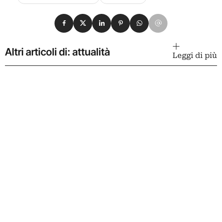
Condividi su Facebook
Condividi su X
Condividi su LinkedIn
Condividi su Pinterest
Condividi su WhatsApp
Condividi su Email
Altri articoli di: attualità
Leggi di più