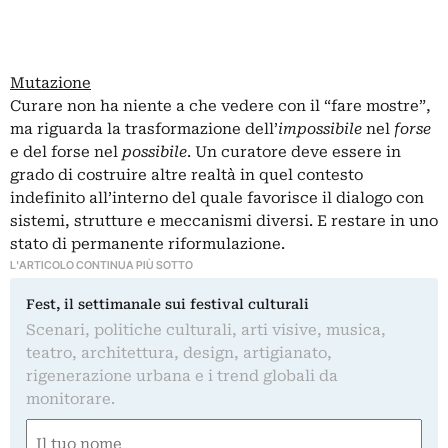
Mutazione
Curare non ha niente a che vedere con il “fare mostre”,
ma riguarda la trasformazione dell’
impossibile
nel
forse
e del forse nel
possibile
. Un curatore deve essere in
grado di costruire altre realtà in quel contesto
indefinito all’interno del quale favorisce il dialogo con
sistemi, strutture e meccanismi diversi. E restare in uno
stato di permanente riformulazione.
L'ARTICOLO CONTINUA PIÙ SOTTO
Fest, il settimanale sui festival culturali
Scenari, politiche culturali, arti visive, musica,
teatro, architettura, design, artigianato,
rigenerazione urbana e i trend globali da
monitorare.
Nome