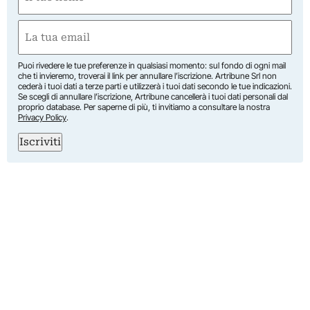
(Obbligatorio)
Nome
Email
(Obbligatorio)
Puoi rivedere le tue preferenze in qualsiasi momento: sul fondo di ogni mail
che ti invieremo, troverai il link per annullare l’iscrizione. Artribune Srl non
cederà i tuoi dati a terze parti e utilizzerà i tuoi dati secondo le tue indicazioni.
Se scegli di annullare l’iscrizione, Artribune cancellerà i tuoi dati personali dal
proprio database. Per saperne di più, ti invitiamo a consultare la nostra
Privacy Policy
.
Iscriviti