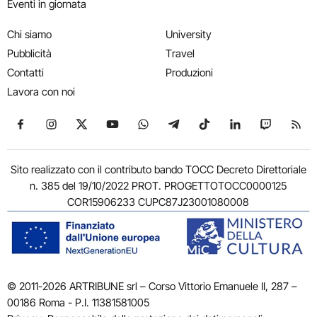
Eventi in giornata
Chi siamo
University
Pubblicità
Travel
Contatti
Produzioni
Lavora con noi
Seguici su Facebook
Seguici su Instagram
Seguici su X
Seguici su YouTube
Seguici su WhatsApp
Seguici su Telegram
Seguici su TikTok
Seguici su Link
Seguici su
Segui
Sito realizzato con il contributo bando TOCC Decreto Direttoriale
n. 385 del 19/10/2022 PROT. PROGETTOTOCC0000125
COR15906233 CUPC87J23001080008
© 2011-2026 ARTRIBUNE srl – Corso Vittorio Emanuele II, 287 –
00186 Roma - P.I. 11381581005