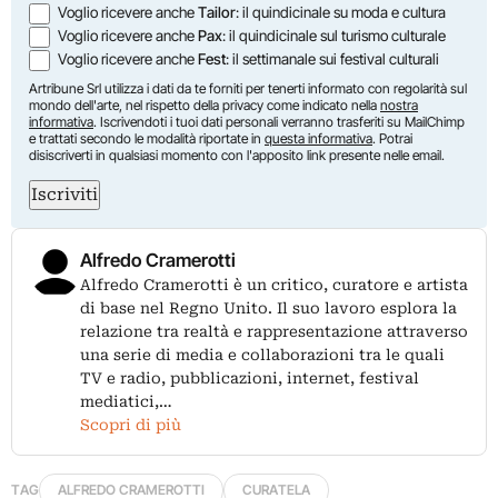
Voglio ricevere anche
Tailor
: il quindicinale su moda e cultura
Voglio ricevere anche
Pax
: il quindicinale sul turismo culturale
Voglio ricevere anche
Fest
: il settimanale sui festival culturali
Artribune Srl utilizza i dati da te forniti per tenerti informato con regolarità sul
mondo dell'arte, nel rispetto della privacy come indicato nella
nostra
informativa
. Iscrivendoti i tuoi dati personali verranno trasferiti su MailChimp
e trattati secondo le modalità riportate in
questa informativa
. Potrai
disiscriverti in qualsiasi momento con l'apposito link presente nelle email.
Iscriviti
Alfredo Cramerotti
Alfredo Cramerotti è un critico, curatore e artista
di base nel Regno Unito. Il suo lavoro esplora la
relazione tra realtà e rappresentazione attraverso
una serie di media e collaborazioni tra le quali
TV e radio, pubblicazioni, internet, festival
mediatici,…
Scopri di più
TAG
ALFREDO CRAMEROTTI
CURATELA