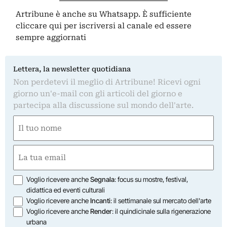
Artribune è anche su Whatsapp. È sufficiente
cliccare qui
per iscriversi al canale ed essere
sempre aggiornati
Lettera, la newsletter quotidiana
Non perdetevi il meglio di Artribune! Ricevi ogni
giorno un'e-mail con gli articoli del giorno e
partecipa alla discussione sul mondo dell'arte.
Nome
(Obbligatorio)
Nome
Email
(Obbligatorio)
Opzioni
Voglio ricevere anche
Segnala
: focus su mostre, festival,
didattica ed eventi culturali
Voglio ricevere anche
Incanti
: il settimanale sul mercato dell'arte
Voglio ricevere anche
Render
: il quindicinale sulla rigenerazione
urbana