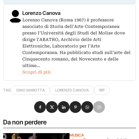
Lorenzo Canova
Lorenzo Canova (Roma 1967) è professore
associato di Storia dell’Arte Contemporanea
presso l’Università degli Studi del Molise dove
dirige l’ARATRO, Archivio delle Arti
Elettroniche, Laboratorio per l’Arte
Contemporanea. Ha pubblicato studi sull’arte del
Cinquecento romano, del Novecento e delle
ultime…
Scopri di più
TAG
GINO MAROTTA
LORENZO CANOVA
RIP
Condividi su Facebook
Condividi su X
Condividi su LinkedIn
Condividi su Pinterest
Condividi su WhatsApp
Condividi su Email
Da non perdere
MUSICA