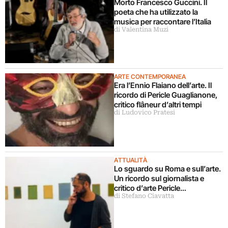
Morto Francesco Guccini. Il
poeta che ha utilizzato la
musica per raccontare l’Italia
di Valentina Muzi
ARTE CONTEMPORANEA
Era l’Ennio Flaiano dell’arte. Il
ricordo di Pericle Guaglianone,
critico flâneur d’altri tempi
di Ludovico Pratesi
ATTUALITÀ
Lo sguardo su Roma e sull’arte.
Un ricordo sul giornalista e
critico d’arte Pericle
di Stefano Ciavatta
Guaglianone