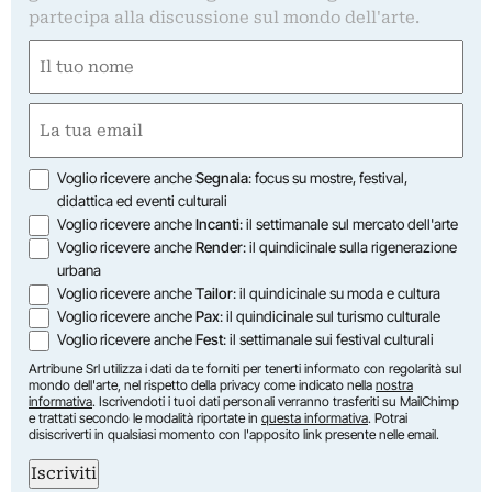
partecipa alla discussione sul mondo dell'arte.
Nome
(Required)
First
Email
(Required)
Opzioni
Voglio ricevere anche
Segnala
: focus su mostre, festival,
didattica ed eventi culturali
Voglio ricevere anche
Incanti
: il settimanale sul mercato dell'arte
Voglio ricevere anche
Render
: il quindicinale sulla rigenerazione
urbana
Voglio ricevere anche
Tailor
: il quindicinale su moda e cultura
Voglio ricevere anche
Pax
: il quindicinale sul turismo culturale
Voglio ricevere anche
Fest
: il settimanale sui festival culturali
Artribune Srl utilizza i dati da te forniti per tenerti informato con regolarità sul
mondo dell'arte, nel rispetto della privacy come indicato nella
nostra
informativa
. Iscrivendoti i tuoi dati personali verranno trasferiti su MailChimp
e trattati secondo le modalità riportate in
questa informativa
. Potrai
disiscriverti in qualsiasi momento con l'apposito link presente nelle email.
Iscriviti