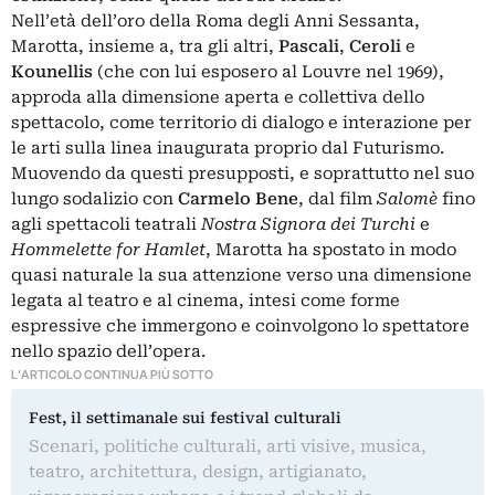
Nell’età dell’oro della Roma degli Anni Sessanta,
Marotta, insieme a, tra gli altri,
Pascali
,
Ceroli
e
Kounellis
(che con lui esposero al Louvre nel 1969),
approda alla dimensione aperta e collettiva dello
spettacolo, come territorio di dialogo e interazione per
le arti sulla linea inaugurata proprio dal Futurismo.
Muovendo da questi presupposti, e soprattutto nel suo
lungo sodalizio con
Carmelo Bene
, dal film
Salomè
fino
agli spettacoli teatrali
Nostra Signora dei Turchi
e
Hommelette for Hamlet
,
Marotta ha spostato in modo
quasi naturale la sua attenzione verso una dimensione
legata al teatro e al cinema, intesi come forme
espressive che immergono e coinvolgono lo spettatore
nello spazio dell’opera.
L'ARTICOLO CONTINUA PIÙ SOTTO
Fest, il settimanale sui festival culturali
Scenari, politiche culturali, arti visive, musica,
teatro, architettura, design, artigianato,