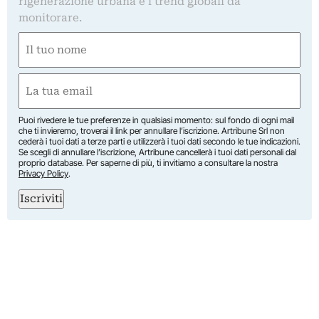
rigenerazione urbana e i trend globali da
monitorare.
Nome
(Required)
First
Email
(Required)
Puoi rivedere le tue preferenze in qualsiasi momento: sul fondo di ogni mail
che ti invieremo, troverai il link per annullare l’iscrizione. Artribune Srl non
cederà i tuoi dati a terze parti e utilizzerà i tuoi dati secondo le tue indicazioni.
Se scegli di annullare l’iscrizione, Artribune cancellerà i tuoi dati personali dal
proprio database. Per saperne di più, ti invitiamo a consultare la nostra
Privacy Policy
.
Iscriviti