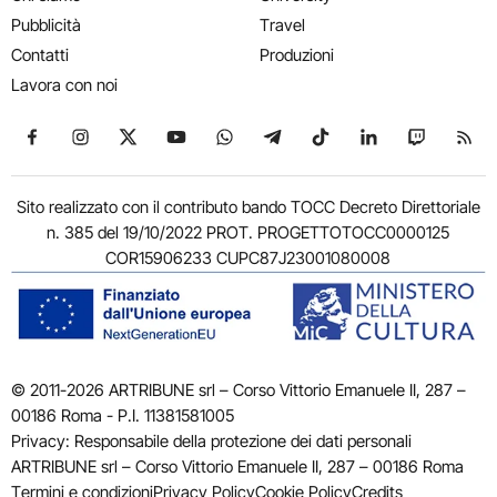
Pubblicità
Travel
Contatti
Produzioni
Lavora con noi
Seguici su Facebook
Seguici su Instagram
Seguici su X
Seguici su YouTube
Seguici su WhatsApp
Seguici su Telegram
Seguici su TikTok
Seguici su Link
Seguici su
Segui
Sito realizzato con il contributo bando TOCC Decreto Direttoriale
n. 385 del 19/10/2022 PROT. PROGETTOTOCC0000125
COR15906233 CUPC87J23001080008
© 2011-2026 ARTRIBUNE srl – Corso Vittorio Emanuele II, 287 –
00186 Roma - P.I. 11381581005
Privacy: Responsabile della protezione dei dati personali
ARTRIBUNE srl – Corso Vittorio Emanuele II, 287 – 00186 Roma
Termini e condizioni
Privacy Policy
Cookie Policy
Credits