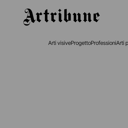
Artribune
Arti visive
Progetto
Professioni
Arti 