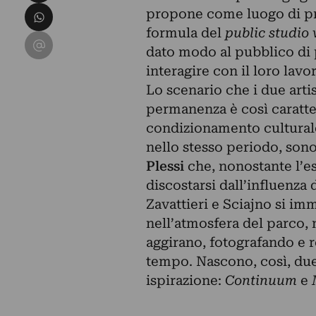
Condividi su WhatsApp
propone come luogo di pr
formula del
public studio 
Condividi su Email
dato modo al pubblico di po
interagire con il loro lavo
Lo scenario che i due arti
permanenza è così caratte
condizionamento culturale/e
nello stesso periodo, sono
Plessi
che, nonostante l’es
discostarsi dall’influenza 
Zavattieri e Sciajno
si im
nell’atmosfera del parco, n
aggirano, fotografando e r
tempo. Nascono, così, due 
ispirazione:
Continuum
e