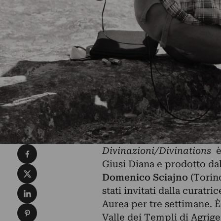
Condividi su Facebook
Divinazioni/Divinations
è 
Giusi Diana e prodotto dal
Condividi su X
Domenico Sciajno
(Torin
Condividi su LinkedIn
stati invitati dalla curatr
Aurea per tre settimane. È
Condividi su Pinterest
Valle dei Templi di Agrig