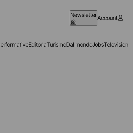
Newsletter
Account
performative
Editoria
Turismo
Dal mondo
Jobs
Television