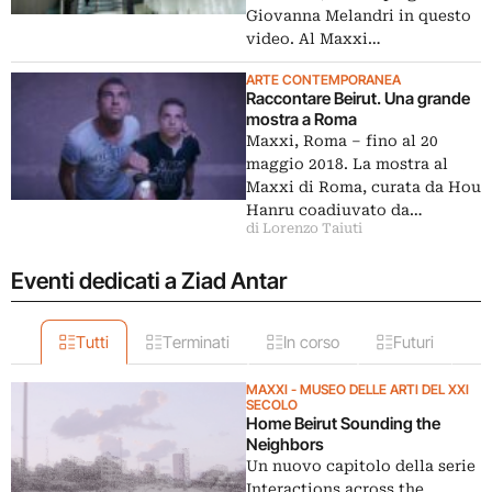
Giovanna Melandri in questo
video. Al Maxxi…
ARTE CONTEMPORANEA
Raccontare Beirut. Una grande
mostra a Roma
Maxxi, Roma – fino al 20
maggio 2018. La mostra al
Maxxi di Roma, curata da Hou
Hanru coadiuvato da…
di Lorenzo Taiuti
Eventi dedicati a Ziad Antar
Tutti
Terminati
In corso
Futuri
MAXXI - MUSEO DELLE ARTI DEL XXI
SECOLO
Home Beirut Sounding the
Neighbors
Un nuovo capitolo della serie
Interactions across the