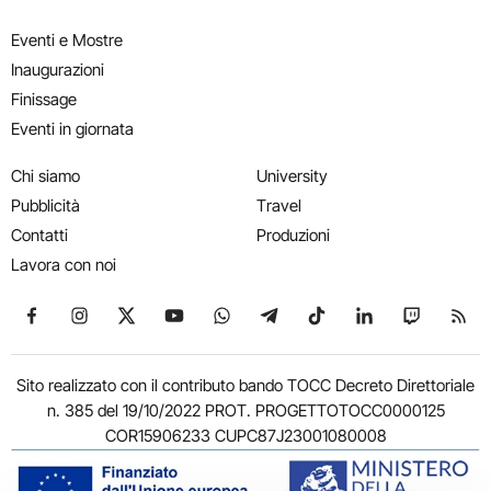
Eventi e Mostre
Inaugurazioni
Finissage
Eventi in giornata
Chi siamo
University
Pubblicità
Travel
Contatti
Produzioni
Lavora con noi
Seguici su Facebook
Seguici su Instagram
Seguici su X
Seguici su YouTube
Seguici su WhatsApp
Seguici su Telegram
Seguici su TikTok
Seguici su Link
Seguici su
Segui
Sito realizzato con il contributo bando TOCC Decreto Direttoriale
n. 385 del 19/10/2022 PROT. PROGETTOTOCC0000125
COR15906233 CUPC87J23001080008