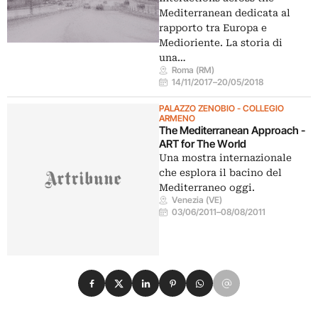
Mediterranean dedicata al
rapporto tra Europa e
Medioriente. La storia di
una…
Roma (RM)
14/11/2017
–
20/05/2018
PALAZZO ZENOBIO - COLLEGIO
ARMENO
The Mediterranean Approach -
ART for The World
Una mostra internazionale
che esplora il bacino del
Mediterraneo oggi.
Venezia (VE)
03/06/2011
–
08/08/2011
Condividi su Facebook
Condividi su X
Condividi su LinkedIn
Condividi su Pinterest
Condividi su WhatsApp
Condividi su Email