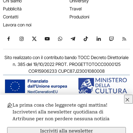
Chi siamo
University
Pubblicità
Travel
Contatti
Produzioni
Lavora con noi
Seguici su Facebook
Seguici su Instagram
Seguici su X
Seguici su YouTube
Seguici su WhatsApp
Seguici su Telegram
Seguici su TikTok
Seguici su Link
Seguici su
Segui
Sito realizzato con il contributo bando TOCC Decreto Direttoriale
n. 385 del 19/10/2022 PROT. PROGETTOTOCC0000125
COR15906233 CUPC87J23001080008
La prima cosa che leggerete ogni mattina!
© 2011-2026 ARTRIBUNE srl – Corso Vittorio Emanuele II, 287 –
Iscrivetevi alla newsletter quotidiana di
00186 Roma - P.I. 11381581005
Artribune per non perdere nessuna notizia
Privacy: Responsabile della protezione dei dati personali
ARTRIBUNE srl – Corso Vittorio Emanuele II, 287 – 00186 Roma
Iscriviti alla newsletter