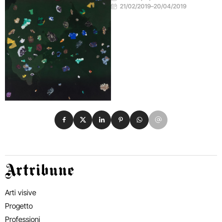
21/02/2019
–
20/04/2019
Condividi su Facebook
Condividi su X
Condividi su LinkedIn
Condividi su Pinterest
Condividi su WhatsApp
Condividi su Email
Artribune
Arti visive
Progetto
Professioni