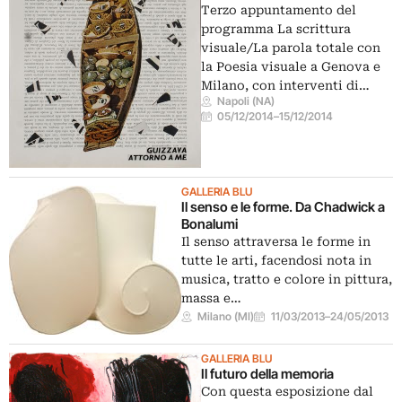
Terzo appuntamento del
programma La scrittura
visuale/La parola totale con
la Poesia visuale a Genova e
Milano, con interventi di…
Napoli (NA)
05/12/2014
–
15/12/2014
GALLERIA BLU
Il senso e le forme. Da Chadwick a
Bonalumi
Il senso attraversa le forme in
tutte le arti, facendosi nota in
musica, tratto e colore in pittura,
massa e…
Milano (MI)
11/03/2013
–
24/05/2013
GALLERIA BLU
Il futuro della memoria
Con questa esposizione dal