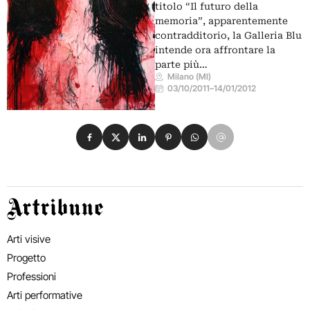
titolo “Il futuro della
memoria”, apparentemente
contradditorio, la Galleria Blu
intende ora affrontare la
parte più…
Milano (MI)
03/10/2011
–
14/01/2012
Condividi su Facebook
Condividi su X
Condividi su LinkedIn
Condividi su Pinterest
Condividi su WhatsApp
Condividi su Email
Artribune
Arti visive
Progetto
Professioni
Arti performative