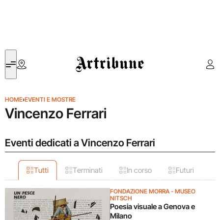
Artribune
HOME
›
EVENTI E MOSTRE
Vincenzo Ferrari
Eventi dedicati a Vincenzo Ferrari
Tutti
Terminati
In corso
Futuri
FONDAZIONE MORRA - MUSEO
NITSCH
Poesia visuale a Genova e
Milano