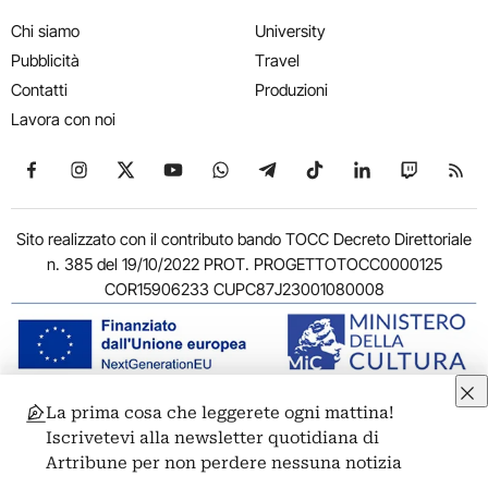
Chi siamo
University
Pubblicità
Travel
Contatti
Produzioni
Lavora con noi
Seguici su Facebook
Seguici su Instagram
Seguici su X
Seguici su YouTube
Seguici su WhatsApp
Seguici su Telegram
Seguici su TikTok
Seguici su Link
Seguici su
Segui
Sito realizzato con il contributo bando TOCC Decreto Direttoriale
n. 385 del 19/10/2022 PROT. PROGETTOTOCC0000125
COR15906233 CUPC87J23001080008
La prima cosa che leggerete ogni mattina!
© 2011-2026 ARTRIBUNE srl – Corso Vittorio Emanuele II, 287 –
Iscrivetevi alla newsletter quotidiana di
00186 Roma - P.I. 11381581005
Artribune per non perdere nessuna notizia
Privacy: Responsabile della protezione dei dati personali