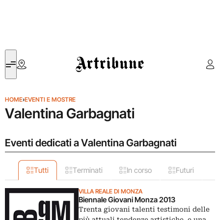
Artribune
HOME
›
EVENTI E MOSTRE
Valentina Garbagnati
Eventi dedicati a Valentina Garbagnati
Tutti
Terminati
In corso
Futuri
VILLA REALE DI MONZA
Biennale Giovani Monza 2013
Trenta giovani talenti testimoni delle
più attuali tendenze artistiche, e una