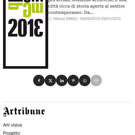
città ricca di storia aperta al sentire
contemporaneo. Da…
Monza (MB)
06/06/2013
–
28/07/2013
Condividi su Facebook
Condividi su X
Condividi su LinkedIn
Condividi su Pinterest
Condividi su WhatsApp
Condividi su Email
Artribune
Arti visive
Progetto