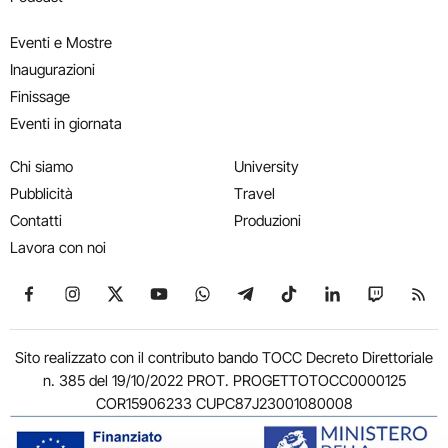
Eventi e Mostre
Inaugurazioni
Finissage
Eventi in giornata
Chi siamo
University
Pubblicità
Travel
Contatti
Produzioni
Lavora con noi
Seguici su Facebook
Seguici su Instagram
Seguici su X
Seguici su YouTube
Seguici su WhatsApp
Seguici su Telegram
Seguici su TikTok
Seguici su Link
Seguici su
Segui
Sito realizzato con il contributo bando TOCC Decreto Direttoriale
n. 385 del 19/10/2022 PROT. PROGETTOTOCC0000125
COR15906233 CUPC87J23001080008