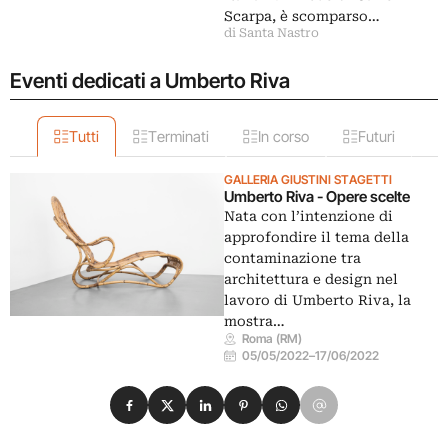
Scarpa, è scomparso…
di Santa Nastro
Eventi dedicati a Umberto Riva
Tutti
Terminati
In corso
Futuri
GALLERIA GIUSTINI STAGETTI
Umberto Riva - Opere scelte
Nata con l’intenzione di
approfondire il tema della
contaminazione tra
architettura e design nel
lavoro di Umberto Riva, la
mostra…
Roma (RM)
05/05/2022
–
17/06/2022
Condividi su Facebook
Condividi su X
Condividi su LinkedIn
Condividi su Pinterest
Condividi su WhatsApp
Condividi su Email