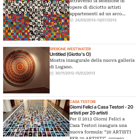
attraverso la selezione di
opere di diciotto artisti
appartenenti ad un arco…
24/05/2013
–
13/07/2013
SPERONE WESTWATER
Untitled (Giotto's O)
Mostra inaugurale della nuova galleria
di Lugano.
30/11/2012
–
15/02/2013
CASA TESTORI
Giorni Felici a Casa Testori - 20
artisti per 20 artisti
Per il 2012 Giorni Felici a
Casa Testori inaugura una
nuova formula: “20 ARTISTI
PER 20 ARTISTI”, ovvero…,