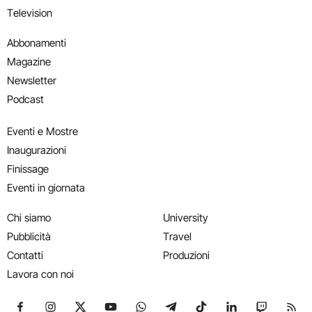
Television
Abbonamenti
Magazine
Newsletter
Podcast
Eventi e Mostre
Inaugurazioni
Finissage
Eventi in giornata
Chi siamo
University
Pubblicità
Travel
Contatti
Produzioni
Lavora con noi
Seguici su Facebook
Seguici su Instagram
Seguici su X
Seguici su YouTube
Seguici su WhatsApp
Seguici su Telegram
Seguici su TikTok
Seguici su Link
Seguici su
Segui