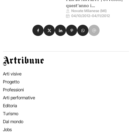
quest’anno i…
Novate Milanese (MI)
04/10/2012
–
04/11/2012
Condividi su Facebook
Condividi su X
Condividi su LinkedIn
Condividi su Pinterest
Condividi su WhatsApp
Condividi su Email
Artribune
Arti visive
Progetto
Professioni
Arti performative
Editoria
Turismo
Dal mondo
Jobs