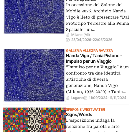
In occasione del Salone del
Mobile 2026, Archivio Nanda
Vigo è lieto di presentare “Dal
Prototipo Terrestre alla Penna
Spaziale” un…
Milano (MI)
23/04/2026
–
22/05/2026
GALLERIA ALLEGRA RAVIZZA
Nanda Vigo / Tania Pistone -
Impulso per un Viaggio
“Impulso per un Viaggio” è un
confronto tra due identità
artistiche di diversa
generazione, Nanda Vigo
(Milano, 1936-2020) e Tania…
Lugano
11/09/2024
–
11/11/2024
SPERONE WESTWATER
Signs/Words
L’esposizione indaga la
relazione fra parola e arte