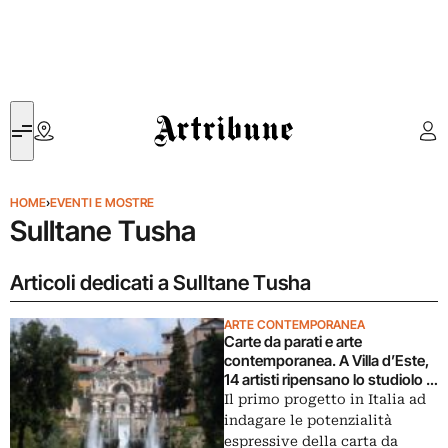
Artribune
HOME
›
EVENTI E MOSTRE
Sulltane Tusha
Articoli dedicati a Sulltane Tusha
ARTE CONTEMPORANEA
Carte da parati e arte
contemporanea. A Villa d’Este,
14 artisti ripensano lo studiolo di
Liszt
Il primo progetto in Italia ad
indagare le potenzialità
espressive della carta da