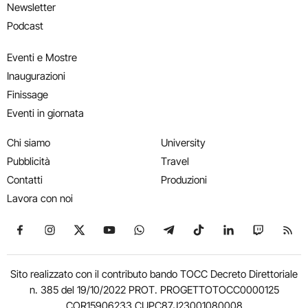
Newsletter
Podcast
Eventi e Mostre
Inaugurazioni
Finissage
Eventi in giornata
Chi siamo
University
Pubblicità
Travel
Contatti
Produzioni
Lavora con noi
Seguici su Facebook
Seguici su Instagram
Seguici su X
Seguici su YouTube
Seguici su WhatsApp
Seguici su Telegram
Seguici su TikTok
Seguici su Link
Seguici su
Segui
Sito realizzato con il contributo bando TOCC Decreto Direttoriale
n. 385 del 19/10/2022 PROT. PROGETTOTOCC0000125
COR15906233 CUPC87J23001080008