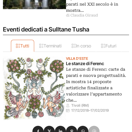
parati nel XXI secolo è in
mostra…
di Claudia Giraud
Eventi dedicati a Sulltane Tusha
Tutti
Terminati
In corso
Futuri
VILLA D'ESTE
Le stanze di Ferenc
Le stanze di Ferenc: carte da
parati e nuova progettualità.
In mostra 14 proposte
artistiche finalizzate a
valorizzare l’appartamento
che…
Tivoli (RM)
17/12/2018
–
17/02/2019
Condividi su Facebook
Condividi su X
Condividi su LinkedIn
Condividi su Pinterest
Condividi su WhatsApp
Condividi su Email