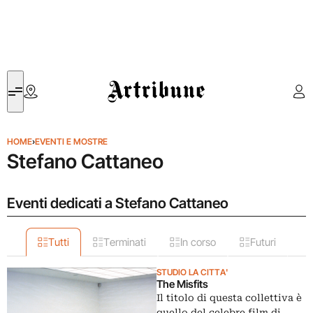
Artribune
HOME
›
EVENTI E MOSTRE
Stefano Cattaneo
Eventi dedicati a Stefano Cattaneo
Tutti
Terminati
In corso
Futuri
STUDIO LA CITTA'
The Misfits
Il titolo di questa collettiva è
quello del celebre film di