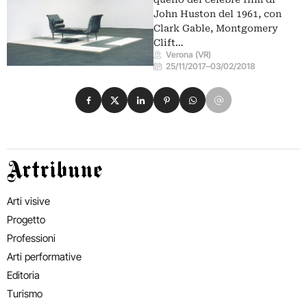
John Huston del 1961, con
Clark Gable, Montgomery
Clift…
Verona (VR)
25/11/2017
–
03/02/2018
Condividi su Facebook
Condividi su X
Condividi su LinkedIn
Condividi su Pinterest
Condividi su WhatsApp
Condividi su Email
Artribune
Arti visive
Progetto
Professioni
Arti performative
Editoria
Turismo