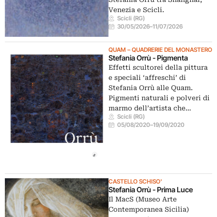
Venezia e Scicli.
Scicli (RG)
30/05/2026
–
11/07/2026
QUAM – QUADRERIE DEL MONASTERO
Stefania Orrù - Pigmenta
Effetti scultorei della pittura
e speciali ‘affreschi’ di
Stefania Orrù alle Quam.
Pigmenti naturali e polveri di
marmo dell’artista che…
Scicli (RG)
05/08/2020
–
19/09/2020
CASTELLO SCHISO'
Stefania Orrù - Prima Luce
Il MacS (Museo Arte
Contemporanea Sicilia)