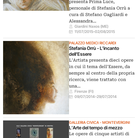
presenta Prima Luce,
personale di Stefania Orrù a
cura di Stefano Gagliardi e
Alessandra…
Giardini Naxos (ME)
11/07/2015
–
02/08/2015
PALAZZO MEDICI RICCARDI
Stefania Orrù - L'incanto
dell'Essere
L’Artista presenta dieci opere
in cui il tema dell’Essere, da
sempre al centro della propria
ricerca, viene trattato con
una…
Firenze (FI)
09/07/2014
–
29/07/2014
GALLERIA CIVICA - MONTEVERGINI
L’Arte del tempo di mezzo
Le opere di cinque artisti di