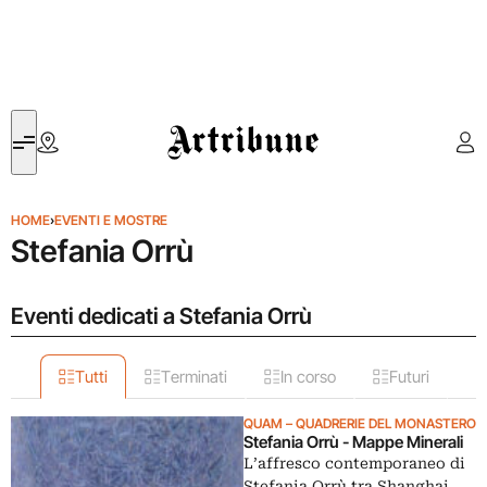
Artribune
HOME
›
EVENTI E MOSTRE
Stefania Orrù
Eventi dedicati a Stefania Orrù
Tutti
Terminati
In corso
Futuri
QUAM – QUADRERIE DEL MONASTERO
Stefania Orrù - Mappe Minerali
L’affresco contemporaneo di
Stefania Orrù tra Shanghai,