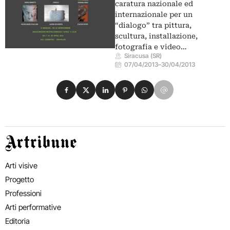
caratura nazionale ed
internazionale per un
“dialogo” tra pittura,
scultura, installazione,
fotografia e video…
Siracusa (SR)
07/04/2013
–
30/04/2013
Condividi su Facebook
Condividi su X
Condividi su LinkedIn
Condividi su Pinterest
Condividi su WhatsApp
Condividi su Email
Artribune
Arti visive
Progetto
Professioni
Arti performative
Editoria