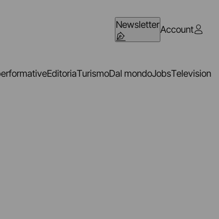
Newsletter
Account
performative
Editoria
Turismo
Dal mondo
Jobs
Television