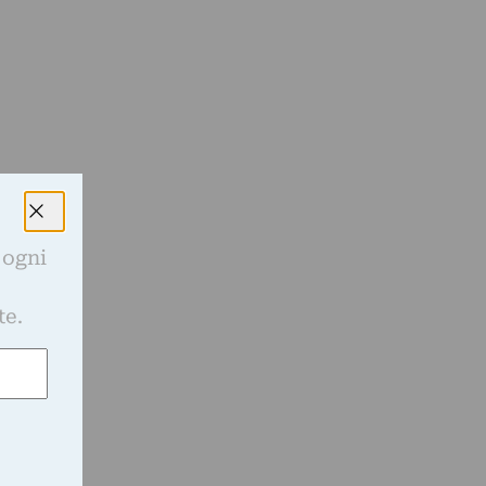
 ogni
e
te.