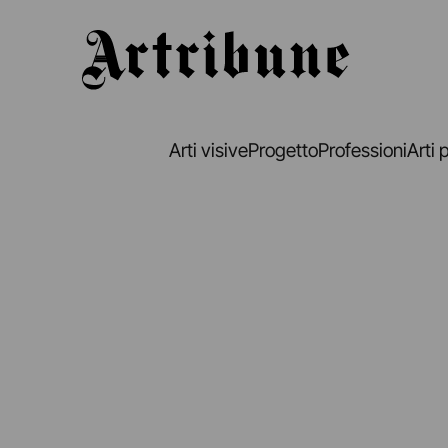
Artribune
Arti visive
Progetto
Professioni
Arti 