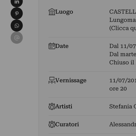
Condividi su Pinterest
Luogo
CASTELL
Lungomare
Condividi su WhatsApp
(Clicca q
Condividi su Email
Date
Dal
11/07
Dal marte
Chiuso il
Vernissage
11/07/20
ore 20
Artisti
Stefania 
Curatori
Alessandr