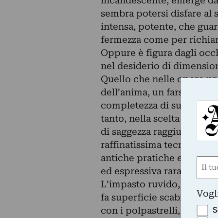
incandescente, emerge da
sembra potersi disfare al s
intensa, potente, che guar
fermezza come per richiam
Oppure è figura dagli occh
nel desiderio di dimension
Quello che nelle opere pr
dell’anima, un farsi forma
completezza di suggestioni
tanto, nella scelta delle p
di saggezza raggiunta e di 
raffinatissima tecnica dell
antiche pratiche e moderni
Nom
ed espressiva rara, quanto
(Obbli
L’impasto ruvido, che l’ar
Nome
Vogl
fa superficie scabra, eros
S
con i polpastrelli, da scru