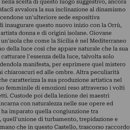
 nella scelta di questo luogo suggestivo, ancora
 MacS avvalora la sua inclinazione al dinamismo
facendone un'ulteriore sede espositiva
di inaugurare questo nuovo inizio con la Orrù,
artista donna e di origini isolane. Giovane
 un'isola che come la Sicilia è nel Mediterraneo
ono della luce così che appare naturale che la sua
a catturare l'essenza della luce, talvolta solo
ndendola manifesta, per esprimere quel mistero
ai chiaroscuri ed alle ombre. Altra peculiarità
 che caratterizza la sua produzione artistica nel
o femminile di emozioni reso attraverso i volti
etti. Custode poi della lezione dei maestri
incarna con naturalezza nelle sue opere ed
e ha imparato quella congiunzione tra
 quell'unione di turbamento, trepidazione e
ano che in questo Castello, trascorso raccordo