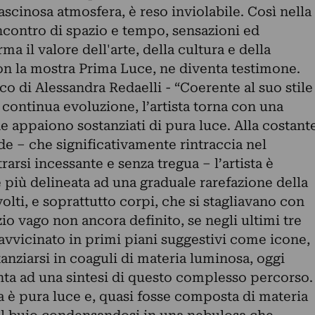
 fascinosa atmosfera, è reso inviolabile. Così nella
incontro di spazio e tempo, sensazioni ed
a il valore dell'arte, della cultura e della
on la mostra Prima Luce, ne diventa testimone.
ico di Alessandra Redaelli - “Coerente al suo stile
in continua evoluzione, l’artista torna con una
che appaiono sostanziati di pura luce. Alla costant
de – che significativamente rintraccia nel
rarsi incessante e senza tregua – l’artista è
 più delineata ad una graduale rarefazione della
volti, e soprattutto corpi, che si stagliavano con
io vago non ancora definito, se negli ultimi tre
 ravvicinato in primi piani suggestivi come icone,
nziarsi in coaguli di materia luminosa, oggi
nta ad una sintesi di questo complesso percorso.
ra è pura luce e, quasi fosse composta di materia