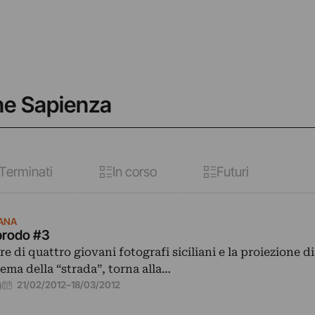
ne Sapienza
Terminati
In corso
Futuri
ANA
prodo #3
e di quattro giovani fotografi siciliani e la proiezione d
tema della “strada”, torna alla…
21/02/2012
–
18/03/2012
)