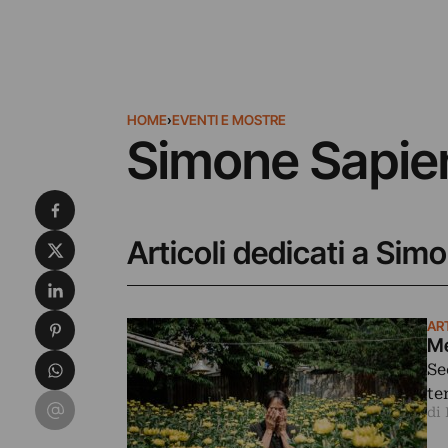
HOME
›
EVENTI E MOSTRE
Simone Sapie
Condividi su Facebook
Condividi su X
Articoli dedicati a Si
Condividi su LinkedIn
Condividi su Pinterest
AR
Me
Condividi su WhatsApp
Se
te
Condividi su Email
di