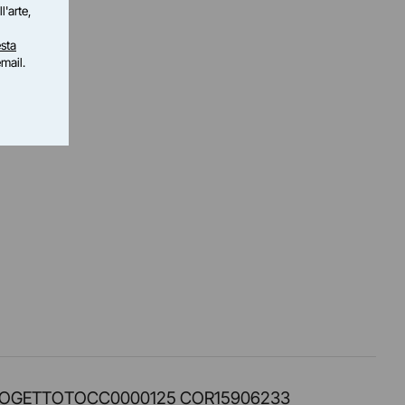
l'arte,
sta
email.
PROT. PROGETTOTOCC0000125 COR15906233