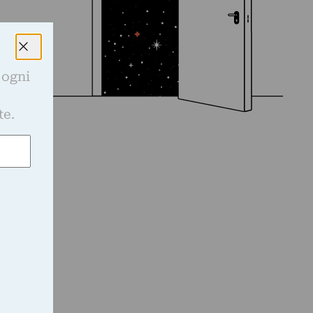
 ogni
e
te.