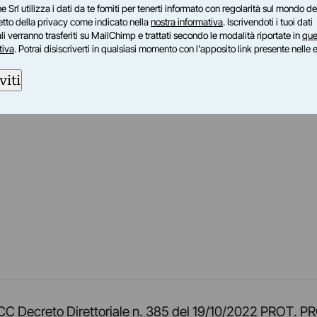
e Srl utilizza i dati da te forniti per tenerti informato con regolarità sul mondo del
petto della privacy come indicato nella
nostra informativa
. Iscrivendoti i tuoi dati
i verranno trasferiti su MailChimp e trattati secondo le modalità riportate in
que
tiva
. Potrai disiscriverti in qualsiasi momento con l'apposito link presente nelle 
viti
am
ok
inkedIn
su Twitch
ci su Rss
o TOCC Decreto Direttoriale n. 385 del 19/10/2022 