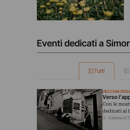
Eventi dedicati a Simo
Tutti
VECCHIA DOG
Verso l'ap
Con le mostr
dedicati al 
Catania (CT