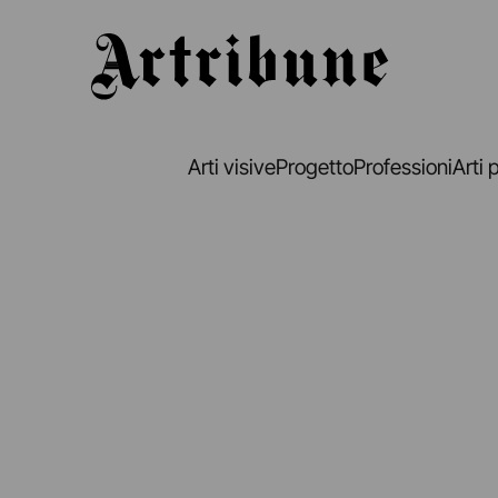
Artribune
Arti visive
Progetto
Professioni
Arti 