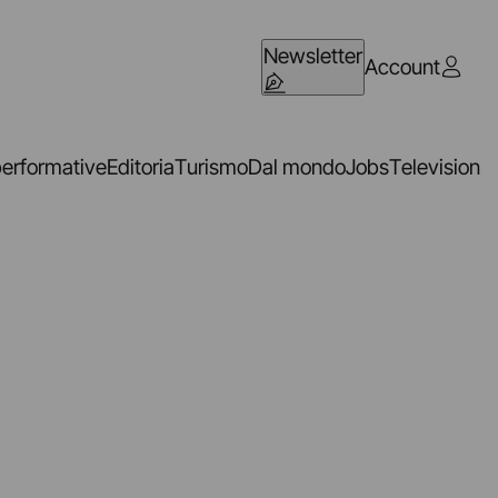
Newsletter
Account
performative
Editoria
Turismo
Dal mondo
Jobs
Television