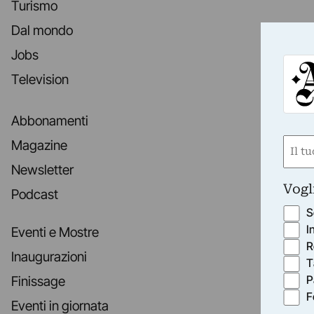
Turismo
Dal mondo
Jobs
Television
Abbonamenti
Nom
Magazine
(Requ
Newsletter
First
Vogl
Podcast
S
I
Eventi e Mostre
R
Inaugurazioni
T
P
Finissage
F
Eventi in giornata