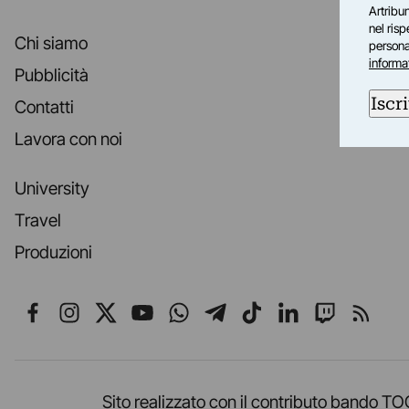
Artribun
nel ris
Chi siamo
personal
informa
Pubblicità
Iscri
Contatti
Lavora con noi
University
Travel
Produzioni
Seguici su Facebook
Seguici su Instagram
Seguici su X
Seguici su YouTube
Seguici su WhatsApp
Seguici su Telegr
Seguici su TikT
Seguici su L
Seguici 
Segui
Sito realizzato con il contributo band