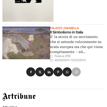
PALAZZO ZABARELLA
Il Simbolismo in Italia
E’ la storia di un movimento
che si estende velocemente su
scala europea ma che qui viene
compitamente – ed…
Padova (PD)
30/09/2011
–
12/02/2012
Condividi su Facebook
Condividi su X
Condividi su LinkedIn
Condividi su Pinterest
Condividi su WhatsApp
Condividi su Email
Artribune