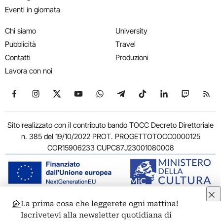
Eventi in giornata
Chi siamo
University
Pubblicità
Travel
Contatti
Produzioni
Lavora con noi
Seguici su Facebook
Seguici su Instagram
Seguici su X
Seguici su YouTube
Seguici su WhatsApp
Seguici su Telegram
Seguici su TikTok
Seguici su Link
Seguici su
Segui
Sito realizzato con il contributo bando TOCC Decreto Direttoriale
n. 385 del 19/10/2022 PROT. PROGETTOTOCC0000125
COR15906233 CUPC87J23001080008
La prima cosa che leggerete ogni mattina!
© 2011-2026 ARTRIBUNE srl – Corso Vittorio Emanuele II, 287 –
Iscrivetevi alla newsletter quotidiana di
00186 Roma - P.I. 11381581005