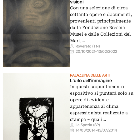
visioni
Con una selezione di circa
settanta opere e documenti,
provenienti principalmente
dalla Fondazione Brescia
Musei e dalle Collezioni del
Mart,…
Rovereto (TN)
20/10/2021
–
13/02/2022
PALAZZINA DELLE ARTI
L'urlo dell'immagine
In questo appuntamento
espositivo si punterà solo su
opere di evidente
appartenenza al clima
espressionista realizzate a
stampa – quali…
La Spezia (SP)
14/03/2014
–
13/07/2014