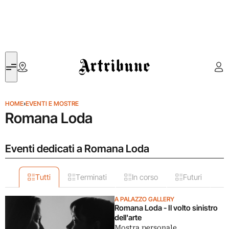
Artribune
HOME
›
EVENTI E MOSTRE
Romana Loda
Eventi dedicati a Romana Loda
Tutti
Terminati
In corso
Futuri
A PALAZZO GALLERY
Romana Loda - Il volto sinistro
dell'arte
Mostra personale.