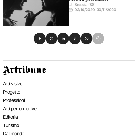
Brescia (BS)
03/10/2020
–
30/11/2020
Condividi su Facebook
Condividi su X
Condividi su LinkedIn
Condividi su Pinterest
Condividi su WhatsApp
Condividi su Email
Artribune
Arti visive
Progetto
Professioni
Arti performative
Editoria
Turismo
Dal mondo