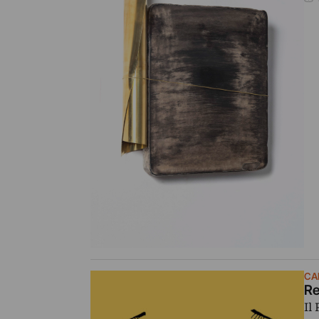
CA
Re
Il