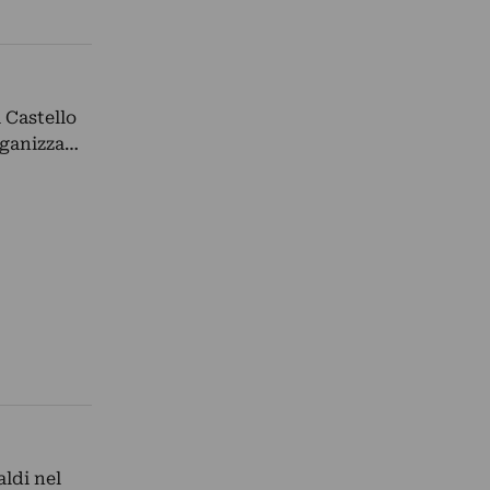
 Castello
organizza…
ldi nel