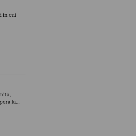
 in cui
mita,
opera la…