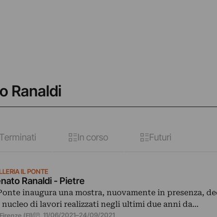
to Ranaldi
Terminati
In corso
Futuri
LLERIA IL PONTE
nato Ranaldi - Pietre
 Ponte inaugura una mostra, nuovamente in presenza, de
 nucleo di lavori realizzati negli ultimi due anni da…
11/06/2021
–
24/09/2021
Firenze (FI)