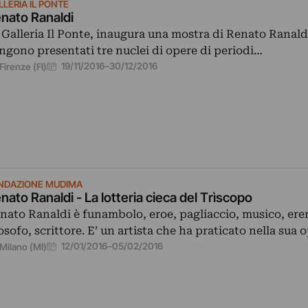
LLERIA IL PONTE
nato Ranaldi
 Galleria Il Ponte, inaugura una mostra di Renato Ranaldi
ngono presentati tre nuclei di opere di periodi…
19/11/2016
–
30/12/2016
Firenze (FI)
NDAZIONE MUDIMA
nato Ranaldi - La lotteria cieca del Trìscopo
nato Ranaldi è funambolo, eroe, pagliaccio, musico, ere
losofo, scrittore. E’ un artista che ha praticato nella sua 
12/01/2016
–
05/02/2016
Milano (MI)