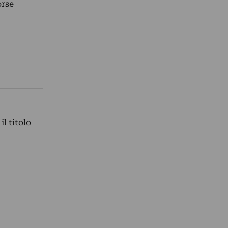
orse
l titolo