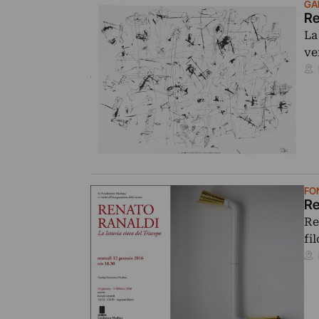
GA
Re
La
ve
FO
Re
Re
fi