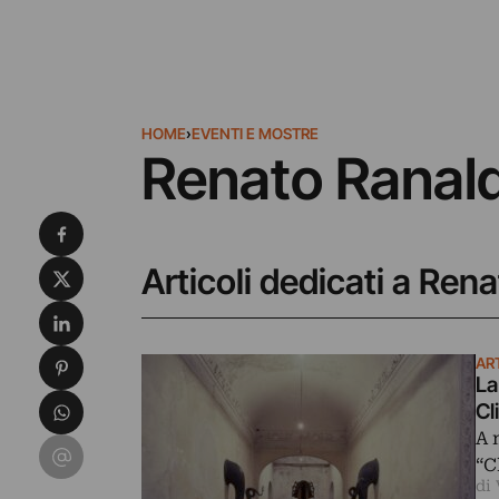
HOME
›
EVENTI E MOSTRE
Renato Ranald
Condividi su Facebook
Condividi su X
Articoli dedicati a Ren
Condividi su LinkedIn
Condividi su Pinterest
AR
La
Condividi su WhatsApp
Cl
A 
Condividi su Email
“C
di 