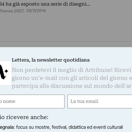
84 ha già esposto una serie di disegni…
29/11/2014
Firenze (FI)
NSERVATORIO DI MUSICA BENEDETTO MARCELLO
anta
Lettera, la newsletter quotidiana
 mostra, organizzata dalla Fundació Sorigué, curata da
rte del programma ufficiale di Eventi Collaterali della 
Non perdetevi il meglio di Artribune! Ricevi
06/06/2014
–
31/10/2014
Venezia (VE)
giorno un'e-mail con gli articoli del giorno 
partecipa alla discussione sul mondo dell'ar
e
Email
ired)
(Required)
io ricevere anche:
DEMIA
egnala
: focus su mostre, festival, didattica ed eventi culturali
una mostra che raccoglie oltre quaranta opere di trentadu