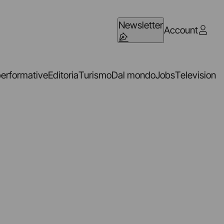
Newsletter
Account
performative
Editoria
Turismo
Dal mondo
Jobs
Television