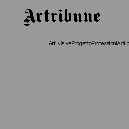
Artribune
Arti visive
Progetto
Professioni
Arti 