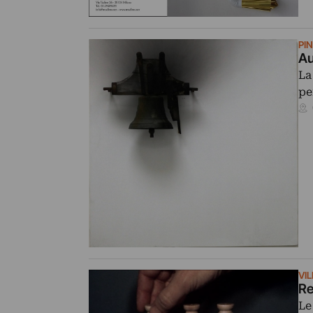
PI
Au
La
pe
VI
Re
Le