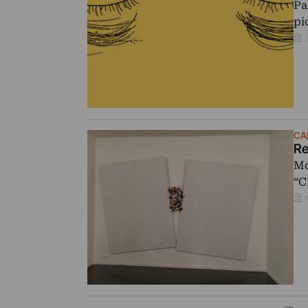
Pa
pi
CA
Re
Mo
“C