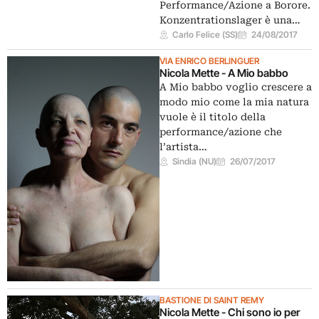
Performance/Azione a Borore.
Konzentrationslager è una…
Carlo Felice (SS)
24/08/2017
VIA ENRICO BERLINGUER
Nicola Mette - A Mio babbo
A Mio babbo voglio crescere a
modo mio come la mia natura
vuole è il titolo della
performance/azione che
l’artista…
Sindia (NU)
26/07/2017
BASTIONE DI SAINT REMY
Nicola Mette - Chi sono io per