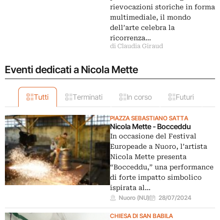
rievocazioni storiche in forma
multimediale, il mondo
dell’arte celebra la
ricorrenza…
di Claudia Giraud
Eventi dedicati a Nicola Mette
Tutti
Terminati
In corso
Futuri
PIAZZA SEBASTIANO SATTA
Nicola Mette - Bocceddu
In occasione del Festival
Europeade a Nuoro, l’artista
Nicola Mette presenta
“Bocceddu,” una performance
di forte impatto simbolico
ispirata al…
Nuoro (NU)
28/07/2024
CHIESA DI SAN BABILA