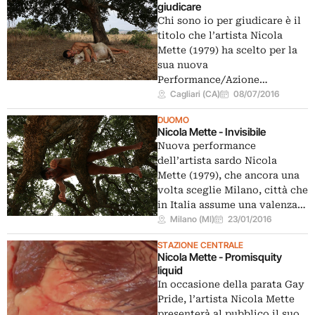
giudicare
Chi sono io per giudicare è il
titolo che l’artista Nicola
Mette (1979) ha scelto per la
sua nuova
Performance/Azione…
Cagliari (CA)
08/07/2016
DUOMO
Nicola Mette - Invisibile
Nuova performance
dell’artista sardo Nicola
Mette (1979), che ancora una
volta sceglie Milano, città che
in Italia assume una valenza…
Milano (MI)
23/01/2016
STAZIONE CENTRALE
Nicola Mette - Promisquity
liquid
In occasione della parata Gay
Pride, l’artista Nicola Mette
presenterà al pubblico il suo