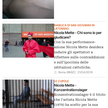
BASILICA DI SAN GIOVANNI IN
LATERANO
Nicola Mette - Chi sono io per
giudicare?
Con la sua performance-
azione Nicola Mette desidera
indurre gli spettatori a
riflettere sulle contraddizioni
e sull’ipocrisia delle
istituzioni cattoliche.
Roma (RM)
21/04/2018
LE CUPOLE
Nicola Mette -
Konzentrationslager
Konzentrationslager è il titolo
che l’artista Nicola Mette
(1979) ha scelto per la sua