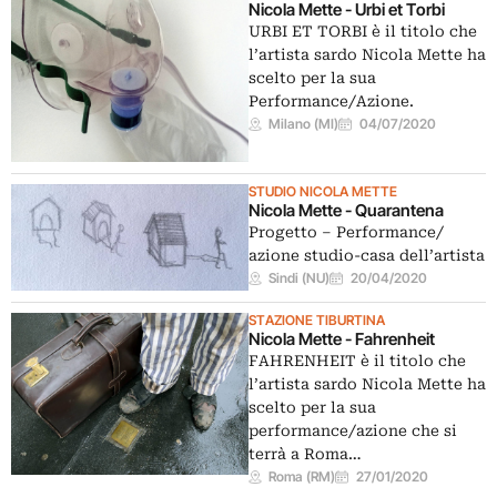
Nicola Mette - Urbi et Torbi
URBI ET TORBI è il titolo che
l’artista sardo Nicola Mette ha
scelto per la sua
Performance/Azione.
Milano (MI)
04/07/2020
STUDIO NICOLA METTE
Nicola Mette - Quarantena
Progetto – Performance/
azione studio-casa dell’artista
Sindi (NU)
20/04/2020
STAZIONE TIBURTINA
Nicola Mette - Fahrenheit
FAHRENHEIT è il titolo che
l’artista sardo Nicola Mette ha
scelto per la sua
performance/azione che si
terrà a Roma…
Roma (RM)
27/01/2020