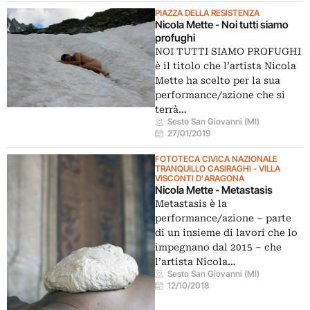
PIAZZA DELLA RESISTENZA
Nicola Mette - Noi tutti siamo
profughi
NOI TUTTI SIAMO PROFUGHI
è il titolo che l’artista Nicola
Mette ha scelto per la sua
performance/azione che si
terrà…
Sesto San Giovanni (MI)
27/01/2019
FOTOTECA CIVICA NAZIONALE
TRANQUILLO CASIRAGHI - VILLA
VISCONTI D'ARAGONA
Nicola Mette - Metastasis
Metastasis è la
performance/azione – parte
di un insieme di lavori che lo
impegnano dal 2015 – che
l’artista Nicola…
Sesto San Giovanni (MI)
12/10/2018