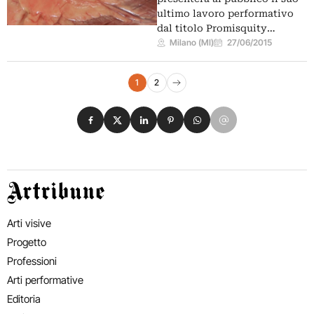
ultimo lavoro performativo
dal titolo Promisquity…
Milano (MI)
27/06/2015
Navigazione eventi
1
2
Pagina successiva
Condividi su Facebook
Condividi su X
Condividi su LinkedIn
Condividi su Pinterest
Condividi su WhatsApp
Condividi su Email
Artribune
Arti visive
Progetto
Professioni
Arti performative
Editoria