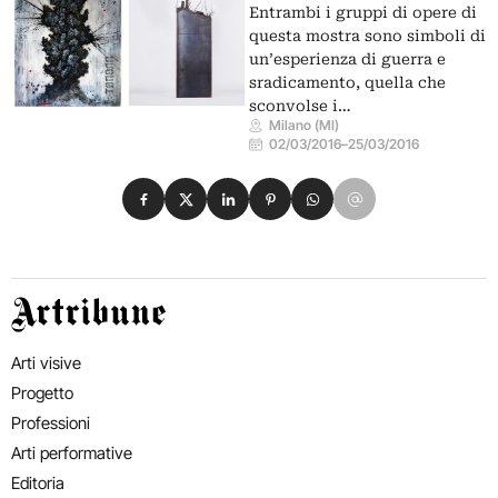
Entrambi i gruppi di opere di
questa mostra sono simboli di
un’esperienza di guerra e
sradicamento, quella che
sconvolse i…
Milano (MI)
02/03/2016
–
25/03/2016
Condividi su Facebook
Condividi su X
Condividi su LinkedIn
Condividi su Pinterest
Condividi su WhatsApp
Condividi su Email
Artribune
Arti visive
Progetto
Professioni
Arti performative
Editoria