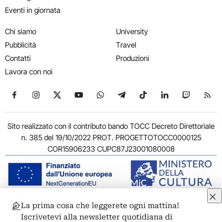
Eventi in giornata
Chi siamo
University
Pubblicità
Travel
Contatti
Produzioni
Lavora con noi
Seguici su Facebook
Seguici su Instagram
Seguici su X
Seguici su YouTube
Seguici su WhatsApp
Seguici su Telegram
Seguici su TikTok
Seguici su Link
Seguici su
Segui
Sito realizzato con il contributo bando TOCC Decreto Direttoriale
n. 385 del 19/10/2022 PROT. PROGETTOTOCC0000125
COR15906233 CUPC87J23001080008
La prima cosa che leggerete ogni mattina!
© 2011-2026 ARTRIBUNE srl – Corso Vittorio Emanuele II, 287 –
Iscrivetevi alla newsletter quotidiana di
00186 Roma - P.I. 11381581005