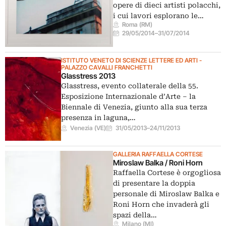
opere di dieci artisti polacchi,
i cui lavori esplorano le…
Roma (RM)
29/05/2014
–
31/07/2014
ISTITUTO VENETO DI SCIENZE LETTERE ED ARTI -
PALAZZO CAVALLI FRANCHETTI
Glasstress 2013
Glasstress, evento collaterale della 55.
Esposizione Internazionale d’Arte – la
Biennale di Venezia, giunto alla sua terza
presenza in laguna,…
Venezia (VE)
31/05/2013
–
24/11/2013
GALLERIA RAFFAELLA CORTESE
Miroslaw Balka / Roni Horn
Raffaella Cortese è orgogliosa
di presentare la doppia
personale di Miroslaw Balka e
Roni Horn che invaderà gli
spazi della…
Milano (MI)