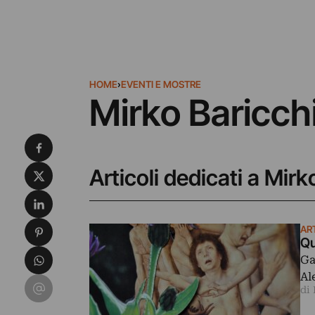
HOME
›
EVENTI E MOSTRE
Mirko Baricch
Condividi su Facebook
Condividi su X
Articoli dedicati a Mirk
Condividi su LinkedIn
Condividi su Pinterest
AR
Qu
Condividi su WhatsApp
Ga
Al
Condividi su Email
di