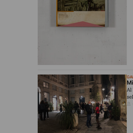
GAL
Mi
Al
se