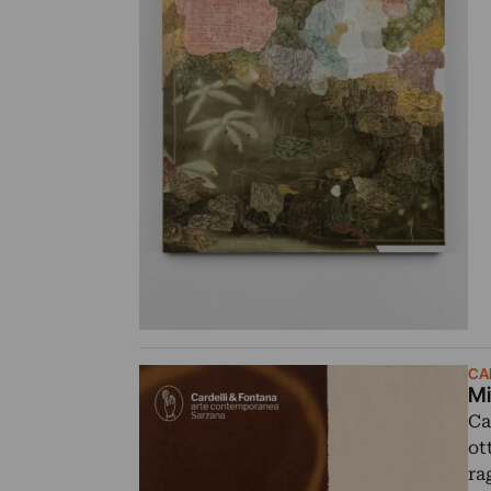
CA
Mi
Ca
ot
ra