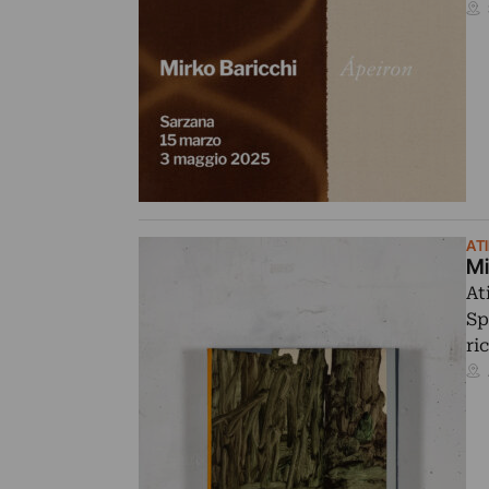
AT
Mi
At
Sp
ri