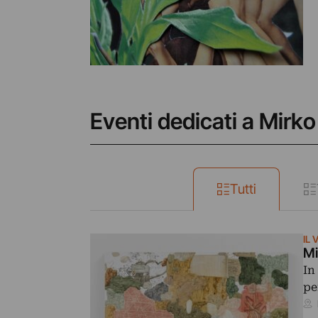
Eventi dedicati a Mirko
Tutti
IL 
Mi
In
pe