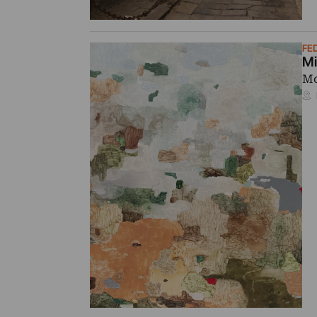
FE
Mi
Mo