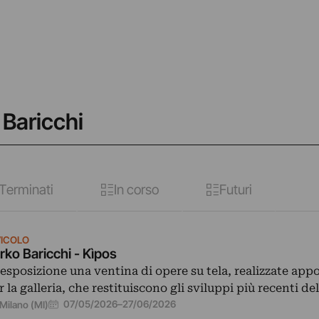
 Baricchi
Terminati
In corso
Futuri
VICOLO
rko Baricchi - Kìpos
 esposizione una ventina di opere su tela, realizzate ap
r la galleria, che restituiscono gli sviluppi più recenti de
07/05/2026
–
27/06/2026
Milano (MI)