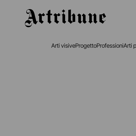
Artribune
Arti visive
Progetto
Professioni
Arti 