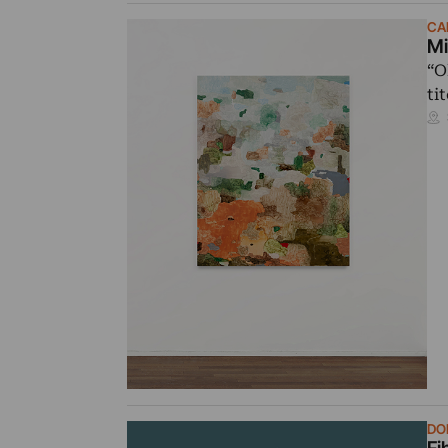
CA
Mi
“O
ti
DO