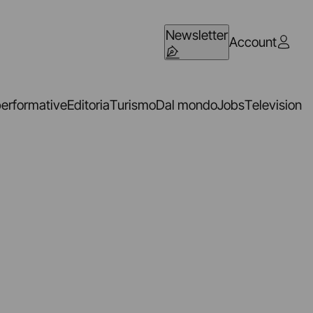
Newsletter
Account
performative
Editoria
Turismo
Dal mondo
Jobs
Television