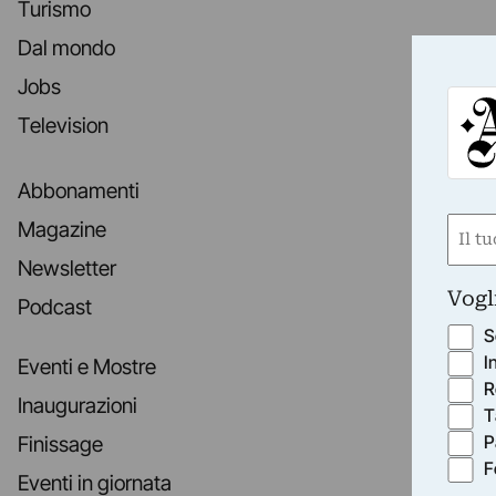
Turismo
Dal mondo
Jobs
Television
Abbonamenti
Nom
Magazine
(Requ
Newsletter
First
Vogl
Podcast
S
I
Eventi e Mostre
R
Inaugurazioni
T
P
Finissage
F
Eventi in giornata