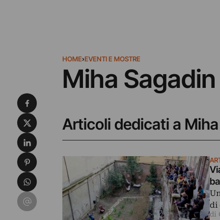
HOME
›
EVENTI E MOSTRE
Miha Sagadin
Condividi su Facebook
Condividi su X
Articoli dedicati a Mih
Condividi su LinkedIn
Condividi su Pinterest
AR
Vi
Condividi su WhatsApp
ba
Un
Condividi su Email
di
di