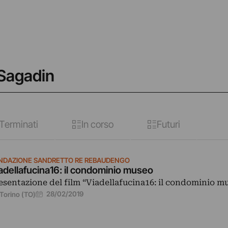
 Sagadin
Terminati
In corso
Futuri
NDAZIONE SANDRETTO RE REBAUDENGO
adellafucina16: il condominio museo
esentazione del film “Viadellafucina16: il condominio m
28/02/2019
Torino (TO)