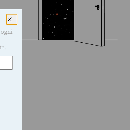
 ogni
e
te.