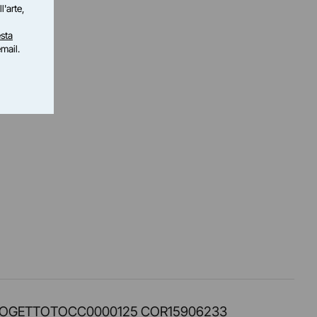
l'arte,
sta
email.
PROT. PROGETTOTOCC0000125 COR15906233