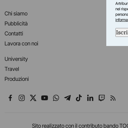
Artribun
nel ris
Chi siamo
personal
informa
Pubblicità
Iscri
Contatti
Lavora con noi
University
Travel
Produzioni
Seguici su Facebook
Seguici su Instagram
Seguici su X
Seguici su YouTube
Seguici su WhatsApp
Seguici su Telegr
Seguici su TikT
Seguici su L
Seguici 
Segui
Sito realizzato con il contributo band