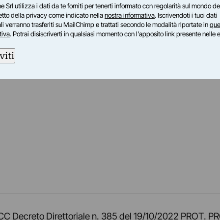
e Srl utilizza i dati da te forniti per tenerti informato con regolarità sul mondo del
petto della privacy come indicato nella
nostra informativa
. Iscrivendoti i tuoi dati
i verranno trasferiti su MailChimp e trattati secondo le modalità riportate in
que
tiva
. Potrai disiscriverti in qualsiasi momento con l'apposito link presente nelle 
viti
am
ok
inkedIn
su Twitch
ci su Rss
o TOCC Decreto Direttoriale n. 385 del 19/10/2022 