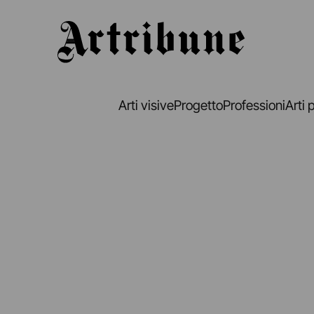
Artribune
Arti visive
Progetto
Professioni
Arti 