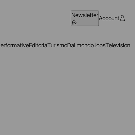
Newsletter
Account
performative
Editoria
Turismo
Dal mondo
Jobs
Television