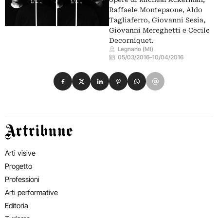
Raffaele Montepaone, Aldo
Tagliaferro, Giovanni Sesia,
Giovanni Mereghetti e Cecile
Decorniquet.
Legnano (MI)
05/03/2016
–
10/04/2016
Condividi su Facebook
Condividi su X
Condividi su LinkedIn
Condividi su Pinterest
Condividi su WhatsApp
Condividi su Email
Artribune
Arti visive
Progetto
Professioni
Arti performative
Editoria