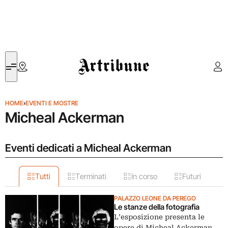
Artribune
HOME
›
EVENTI E MOSTRE
Micheal Ackerman
Eventi dedicati a Micheal Ackerman
Tutti
Terminati
In corso
Futuri
PALAZZO LEONE DA PEREGO
Le stanze della fotografia
L’esposizione presenta le
opere di Micheal Ackerman,