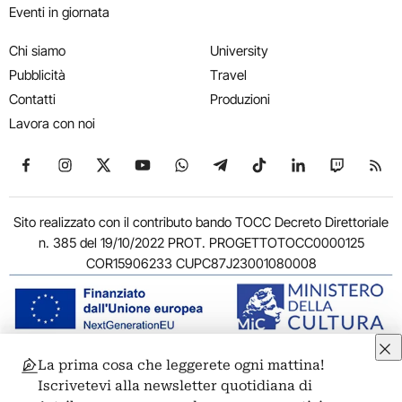
Eventi in giornata
Chi siamo
University
Pubblicità
Travel
Contatti
Produzioni
Lavora con noi
Seguici su Facebook
Seguici su Instagram
Seguici su X
Seguici su YouTube
Seguici su WhatsApp
Seguici su Telegram
Seguici su TikTok
Seguici su Link
Seguici su
Segui
Sito realizzato con il contributo bando TOCC Decreto Direttoriale
n. 385 del 19/10/2022 PROT. PROGETTOTOCC0000125
COR15906233 CUPC87J23001080008
La prima cosa che leggerete ogni mattina!
© 2011-2026 ARTRIBUNE srl – Corso Vittorio Emanuele II, 287 –
Iscrivetevi alla newsletter quotidiana di
00186 Roma - P.I. 11381581005