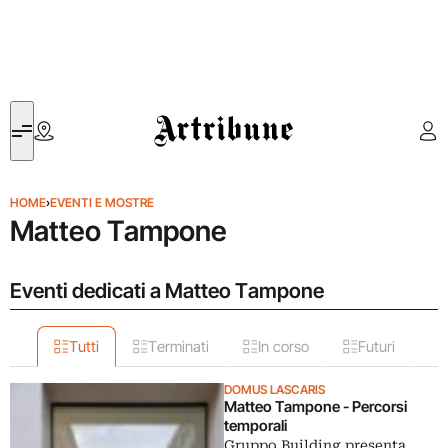
Artribune
HOME
›
EVENTI E MOSTRE
Matteo Tampone
Eventi dedicati a Matteo Tampone
Tutti
Terminati
In corso
Futuri
DOMUS LASCARIS
Matteo Tampone - Percorsi
temporali
Gruppo Building presenta