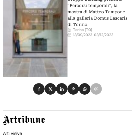
“Percorsi temporali”, la
mostra di Matteo Tampone
alla galleria Domus Lascaris
di Torino.
Torino (TO)
18/09/2023
–
03/12/2023
Condividi su Facebook
Condividi su X
Condividi su LinkedIn
Condividi su Pinterest
Condividi su WhatsApp
Condividi su Email
Artribune
Arti visive