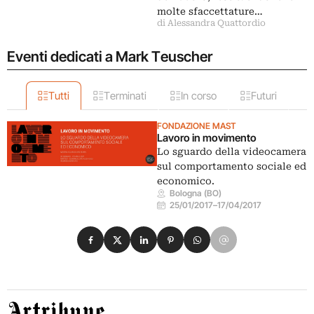
molte sfaccettature…
di Alessandra Quattordio
Eventi dedicati a Mark Teuscher
Tutti
Terminati
In corso
Futuri
FONDAZIONE MAST
Lavoro in movimento
Lo sguardo della videocamera
sul comportamento sociale ed
economico.
Bologna (BO)
25/01/2017
–
17/04/2017
Condividi su Facebook
Condividi su X
Condividi su LinkedIn
Condividi su Pinterest
Condividi su WhatsApp
Condividi su Email
Artribune