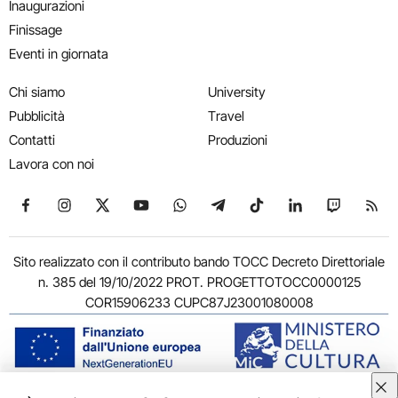
Inaugurazioni
Finissage
Eventi in giornata
Chi siamo
University
Pubblicità
Travel
Contatti
Produzioni
Lavora con noi
Seguici su Facebook
Seguici su Instagram
Seguici su X
Seguici su YouTube
Seguici su WhatsApp
Seguici su Telegram
Seguici su TikTok
Seguici su Link
Seguici su
Segui
Sito realizzato con il contributo bando TOCC Decreto Direttoriale
n. 385 del 19/10/2022 PROT. PROGETTOTOCC0000125
COR15906233 CUPC87J23001080008