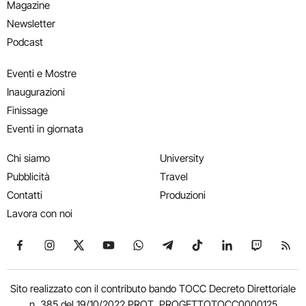
Magazine
Newsletter
Podcast
Eventi e Mostre
Inaugurazioni
Finissage
Eventi in giornata
Chi siamo
University
Pubblicità
Travel
Contatti
Produzioni
Lavora con noi
Seguici su Facebook
Seguici su Instagram
Seguici su X
Seguici su YouTube
Seguici su WhatsApp
Seguici su Telegram
Seguici su TikTok
Seguici su Link
Seguici su
Segui
Sito realizzato con il contributo bando TOCC Decreto Direttoriale
n. 385 del 19/10/2022 PROT. PROGETTOTOCC0000125