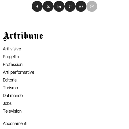
Condividi su Facebook
Condividi su X
Condividi su LinkedIn
Condividi su Pinterest
Condividi su WhatsApp
Condividi su Email
Artribune
Arti visive
Progetto
Professioni
Arti performative
Editoria
Turismo
Dal mondo
Jobs
Television
Abbonamenti