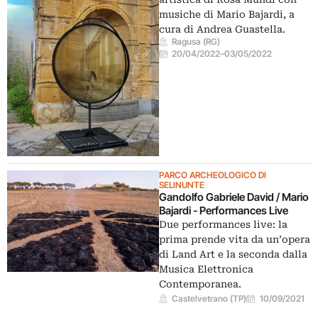
musiche di Mario Bajardi, a
cura di Andrea Guastella.
Ragusa (RG)
20/04/2022
–
03/05/2022
PARCO ARCHEOLOGICO DI
SELINUNTE
Gandolfo Gabriele David / Mario
Bajardi - Performances Live
Due performances live: la
prima prende vita da un’opera
di Land Art e la seconda dalla
Musica Elettronica
Contemporanea.
Castelvetrano (TP)
10/09/2021