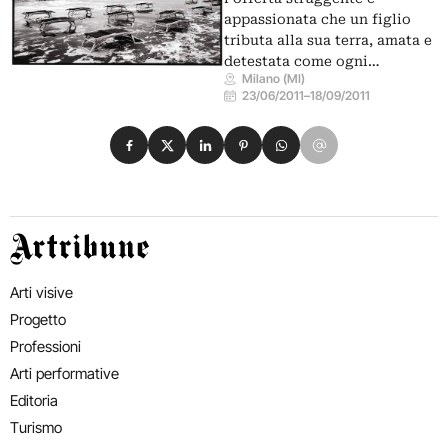
appassionata che un figlio
tributa alla sua terra, amata e
detestata come ogni…
Milano (MI)
23/06/2011
–
18/09/2011
Condividi su Facebook
Condividi su X
Condividi su LinkedIn
Condividi su Pinterest
Condividi su WhatsApp
Condividi su Email
Artribune
Arti visive
Progetto
Professioni
Arti performative
Editoria
Turismo