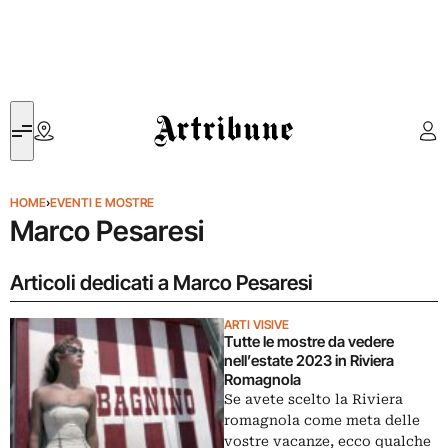
Artribune
HOME
›
EVENTI E MOSTRE
Marco Pesaresi
Articoli dedicati a Marco Pesaresi
ARTI VISIVE
Tutte le mostre da vedere
nell’estate 2023 in Riviera
Romagnola
Se avete scelto la Riviera
romagnola come meta delle
vostre vacanze, ecco qualche