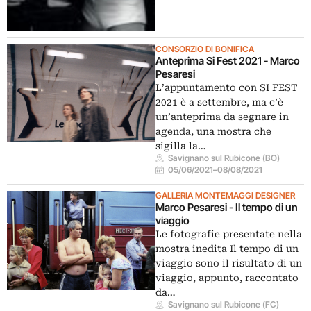
CONSORZIO DI BONIFICA
Anteprima Si Fest 2021 - Marco
Pesaresi
L’appuntamento con SI FEST
2021 è a settembre, ma c’è
un’anteprima da segnare in
agenda, una mostra che
sigilla la…
Savignano sul Rubicone (BO)
05/06/2021
–
08/08/2021
GALLERIA MONTEMAGGI DESIGNER
Marco Pesaresi - Il tempo di un
viaggio
Le fotografie presentate nella
mostra inedita Il tempo di un
viaggio sono il risultato di un
viaggio, appunto, raccontato
da…
Savignano sul Rubicone (FC)