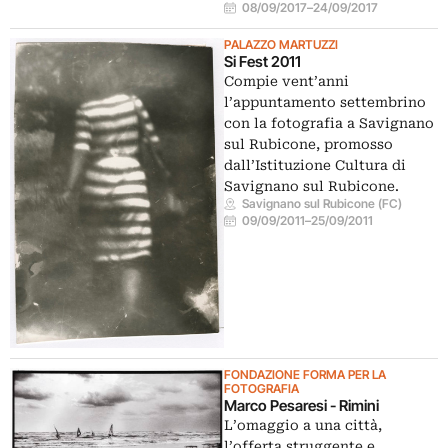
08/09/2017
–
24/09/2017
PALAZZO MARTUZZI
Si Fest 2011
Compie vent’anni
l’appuntamento settembrino
con la fotografia a Savignano
sul Rubicone, promosso
dall’Istituzione Cultura di
Savignano sul Rubicone.
Savignano sul Rubicone (FC)
09/09/2011
–
25/09/2011
FONDAZIONE FORMA PER LA
FOTOGRAFIA
Marco Pesaresi - Rimini
L’omaggio a una città,
l’offerta struggente e