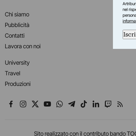
Artribun
nel ris
Chi siamo
personal
informa
Pubblicità
Iscri
Contatti
Lavora con noi
University
Travel
Produzioni
Seguici su Facebook
Seguici su Instagram
Seguici su X
Seguici su YouTube
Seguici su WhatsApp
Seguici su Telegr
Seguici su TikT
Seguici su L
Seguici 
Segui
Sito realizzato con il contributo band