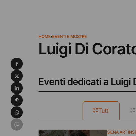
HOME
›
EVENTI E MOSTRE
Luigi Di Corat
Condividi su Facebook
Condividi su X
Eventi dedicati a Luigi
Condividi su LinkedIn
Condividi su Pinterest
Condividi su WhatsApp
Tutti
Condividi su Email
SIENA ART INS