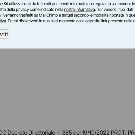
e Srl utilizza i dati da te forniti per tenerti informato con regolarità sul mondo del
petto della privacy come indicato nella
nostra informativa
. Iscrivendoti i tuoi dati
i verranno trasferiti su MailChimp e trattati secondo le modalità riportate in
que
tiva
. Potrai disiscriverti in qualsiasi momento con l'apposito link presente nelle 
viti
am
ok
inkedIn
su Twitch
ci su Rss
o TOCC Decreto Direttoriale n. 385 del 19/10/2022 