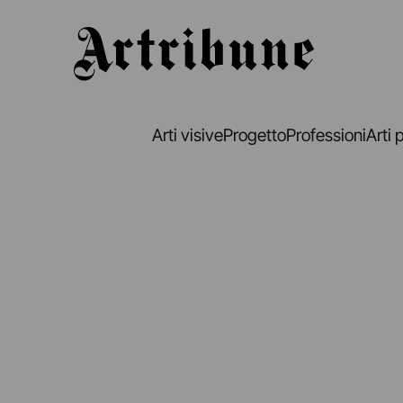
Artribune
Arti visive
Progetto
Professioni
Arti 