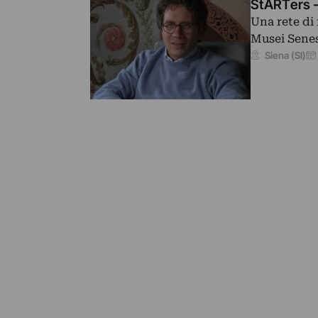
StARTers - 
Una rete di 
Musei Senes
Siena (SI)