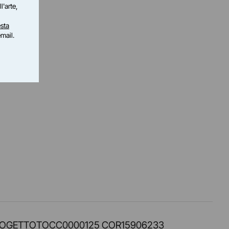
l'arte,
sta
email.
PROT. PROGETTOTOCC0000125 COR15906233