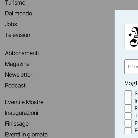
Turismo
Dal mondo
Jobs
Television
Abbonamenti
Nom
Magazine
(Obbli
Newsletter
Nome
Vogl
Podcast
S
I
Eventi e Mostre
R
Inaugurazioni
T
P
Finissage
F
Eventi in giornata