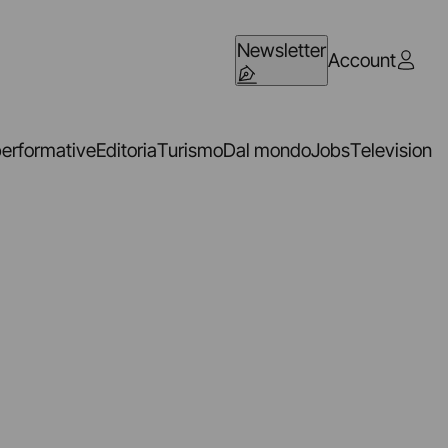
Newsletter
Account
performative
Editoria
Turismo
Dal mondo
Jobs
Television