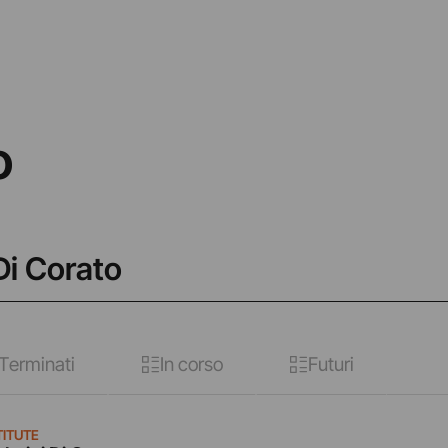
o
 Di Corato
Terminati
In corso
Futuri
TITUTE