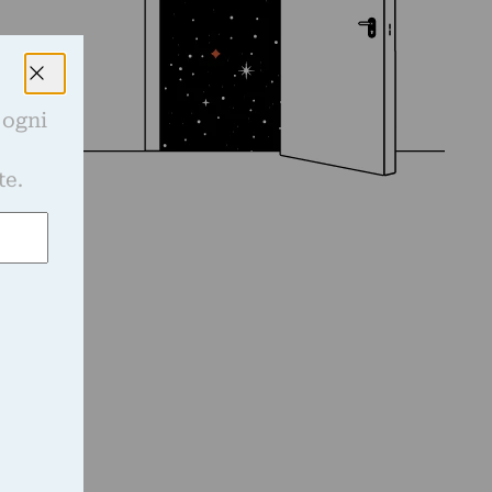
 ogni
e
te.