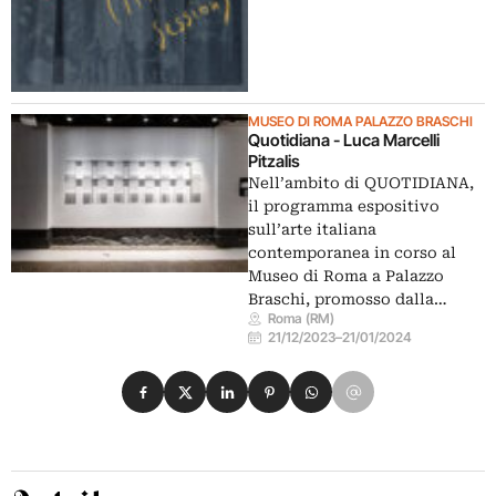
MUSEO DI ROMA PALAZZO BRASCHI
Quotidiana - Luca Marcelli
Pitzalis
Nell’ambito di QUOTIDIANA,
il programma espositivo
sull’arte italiana
contemporanea in corso al
Museo di Roma a Palazzo
Braschi, promosso dalla…
Roma (RM)
21/12/2023
–
21/01/2024
Condividi su Facebook
Condividi su X
Condividi su LinkedIn
Condividi su Pinterest
Condividi su WhatsApp
Condividi su Email