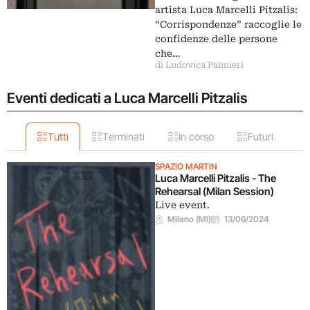
artista Luca Marcelli Pitzalis:
“Corrispondenze” raccoglie le
confidenze delle persone
che…
di Ludovica Palmieri
Eventi dedicati a Luca Marcelli Pitzalis
Tutti
Terminati
In corso
Futuri
SPAZIO MARTIN
Luca Marcelli Pitzalis - The
Rehearsal (Milan Session)
Live event.
Milano (MI)
13/06/2024