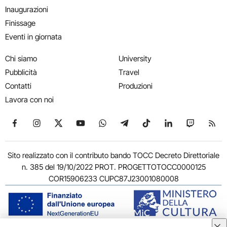
Inaugurazioni
Finissage
Eventi in giornata
Chi siamo
University
Pubblicità
Travel
Contatti
Produzioni
Lavora con noi
Seguici su Facebook
Seguici su Instagram
Seguici su X
Seguici su YouTube
Seguici su WhatsApp
Seguici su Telegram
Seguici su TikTok
Seguici su Link
Seguici su
Segui
Sito realizzato con il contributo bando TOCC Decreto Direttoriale
n. 385 del 19/10/2022 PROT. PROGETTOTOCC0000125
COR15906233 CUPC87J23001080008