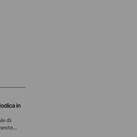
odica in
le di
amente…