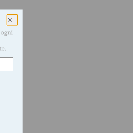
 ogni
e
te.