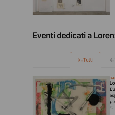
Eventi dedicati a Lore
Tutti
GA
Lo
Eu
es
pe