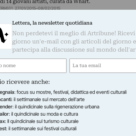
di 14 giovani artisti, curata da Whart.
27/01/2015
–
08/02/2015
(RM)
Lettera, la newsletter quotidiana
Non perdetevi il meglio di Artribune! Ricevi
giorno un'e-mail con gli articoli del giorno 
partecipa alla discussione sul mondo dell'ar
e
Email
ired)
(Required)
io ricevere anche:
egnala
: focus su mostre, festival, didattica ed eventi culturali
ncanti
: il settimanale sul mercato dell'arte
ender
: il quindicinale sulla rigenerazione urbana
ailor
: il quindicinale su moda e cultura
ax
: Il quindicinale sul turismo culturale
est
: il settimanale sui festival culturali