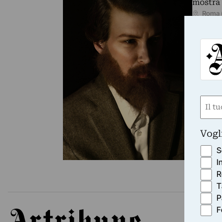
mostra 
Roma 
Nom
(Requ
First
Vogl
S
I
R
T
P
F
Artribune