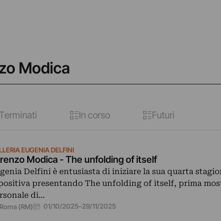
nzo Modica
Terminati
In corso
Futuri
LLERIA EUGENIA DELFINI
renzo Modica - The unfolding of itself
genia Delfini è entusiasta di iniziare la sua quarta stagi
positiva presentando The unfolding of itself, prima mos
rsonale di…
01/10/2025
–
29/11/2025
Roma (RM)