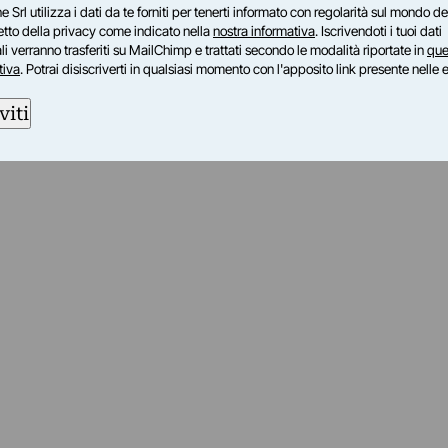
e Srl utilizza i dati da te forniti per tenerti informato con regolarità sul mondo del
petto della privacy come indicato nella
nostra informativa
. Iscrivendoti i tuoi dati
i verranno trasferiti su MailChimp e trattati secondo le modalità riportate in
que
tiva
. Potrai disiscriverti in qualsiasi momento con l'apposito link presente nelle 
viti