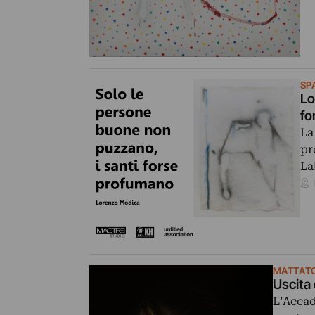
SP
Lo
fo
La
pr
La
MATTATO
Uscita
L’Accad