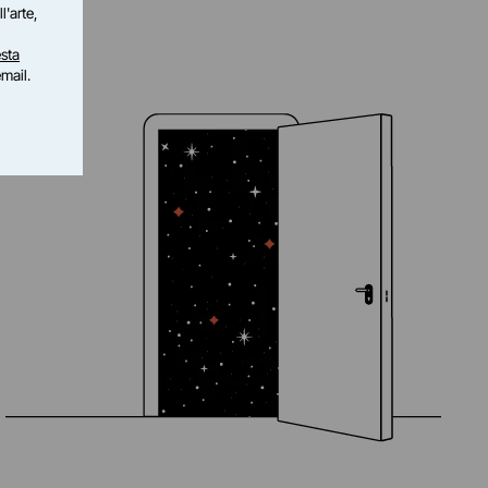
l'arte,
sta
email.