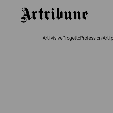
Artribune
Arti visive
Progetto
Professioni
Arti 