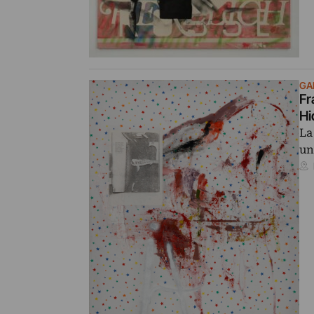
GA
Fr
Hi
La
un