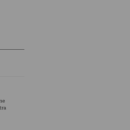
one
tra