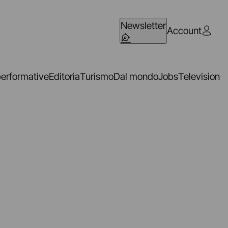
Newsletter
Account
performative
Editoria
Turismo
Dal mondo
Jobs
Television