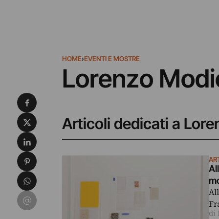
HOME
›
EVENTI E MOSTRE
Lorenzo Modi
Condividi su Facebook
Condividi su X
Articoli dedicati a Lor
Condividi su LinkedIn
Condividi su Pinterest
AR
Al
Condividi su WhatsApp
mo
Al
Condividi su Email
Fr
di