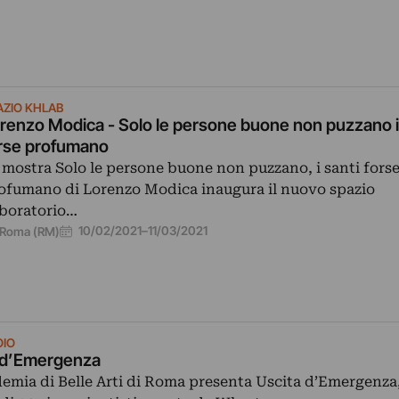
AZIO KHLAB
renzo Modica - Solo le persone buone non puzzano i
rse profumano
 mostra Solo le persone buone non puzzano, i santi fors
ofumano di Lorenzo Modica inaugura il nuovo spazio
boratorio…
10/02/2021
–
11/03/2021
Roma (RM)
IO
 d’Emergenza
emia di Belle Arti di Roma presenta Uscita d’Emergenza