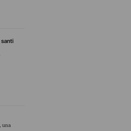
 santi
e
, una