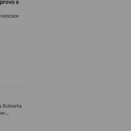
 provo a
iventare
da Roberta
per…