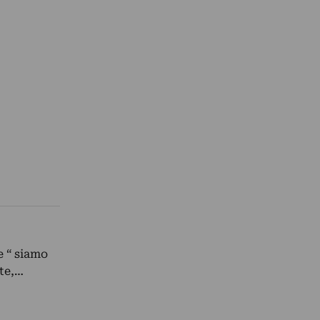
e “ siamo
nte,…