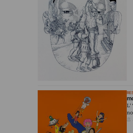
RE
m
L’
no