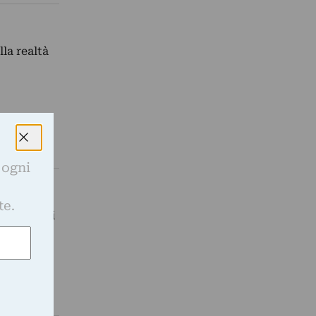
la realtà
 ogni
e
te.
le opere di