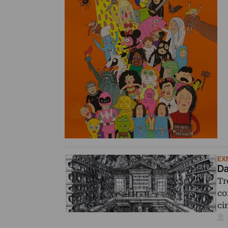
EX
Da
Tr
co
ci