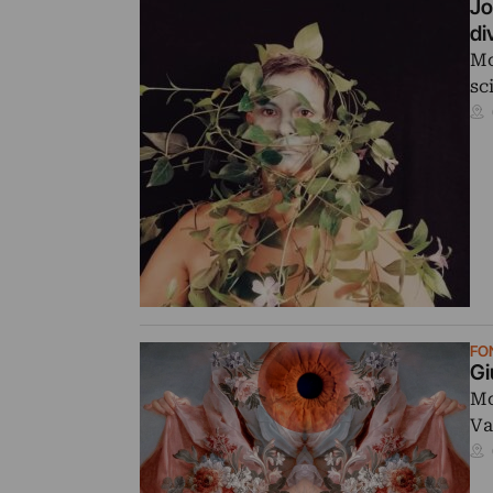
Jo
di
Mo
sc
FO
Gi
Mo
Va