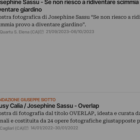
sephine Sassu - Se non riesco a ridiventare scimmia
ventare giardino
stra fotografica di Josephine Sassu “Se non riesco a rid
immia provo a diventare giardino”.
21/09/2023
–
06/10/2023
Quartu S. Elena (CA)
NDAZIONE GIUSEPPE SIOTTO
usy Calia / Josephine Sassu - Overlap
stra di fotografia dal titolo OVERLAP, ideata e curata 
nali e costituita da 24 opere fotografiche giustapposte 
14/01/2022
–
30/01/2022
Cagliari (CA)