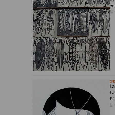
co
(IN
La
La
Ef