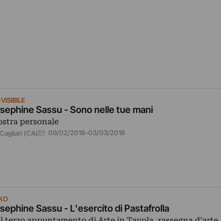
)VISIBILE
sephine Sassu - Sono nelle tue mani
stra personale
09/02/2018
–
03/03/2018
Cagliari (CA)
KO
sephine Sassu - L'esercito di Pastafrolla
l terzo appuntamento di Arte in Tavola, rassegna d’arte