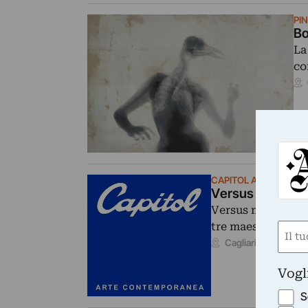
PI
Bo
La
co
CAPITOL ARTE CONT
Versus #1
Versus metterà a c
tre maestri del X
Nom
15/
Cagliari (CA)
(Requ
First
Vogl
S