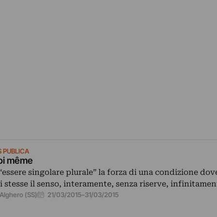
S PUBLICA
oi même
 “essere singolare plurale” la forza di una condizione dov
i stesse il senso, interamente, senza riserve, infinitame
21/03/2015
–
31/03/2015
Alghero (SS)