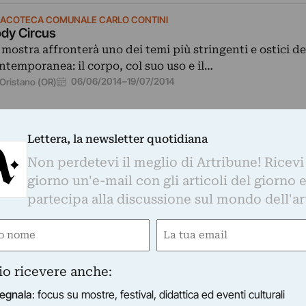
NACOTECA COMUNALE CARLO CONTINI
dy Circus
 mostra affronterà uno dei temi più stringenti e ostici del
ntemporanea: il corpo, col suo uso e il…
06/06/2014
–
19/07/2014
Oristano (OR)
Lettera, la newsletter quotidiana
Non perdetevi il meglio di Artribune! Ricevi
giorno un'e-mail con gli articoli del giorno 
EMPORANEA
partecipa alla discussione sul mondo dell'ar
onfronto, di volta in volta, tre artisti contemporanei e 
X secolo…
e
Email
12/2012
–
15/01/2013
ired)
(Required)
io ricevere anche:
egnala
: focus su mostre, festival, didattica ed eventi culturali