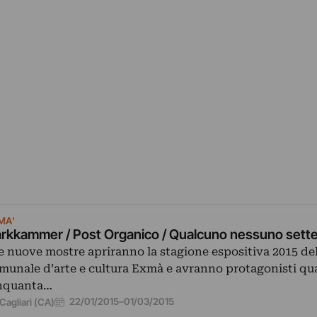
MA'
rkkammer / Post Organico / Qualcuno nessuno sette 
e nuove mostre apriranno la stagione espositiva 2015 de
munale d’arte e cultura Exmà e avranno protagonisti qu
nquanta…
22/01/2015
–
01/03/2015
Cagliari (CA)