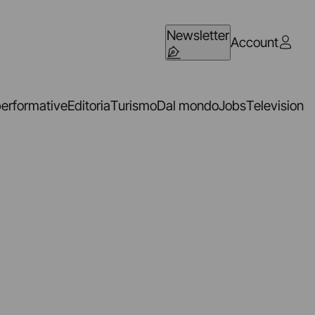
Newsletter
Account
performative
Editoria
Turismo
Dal mondo
Jobs
Television