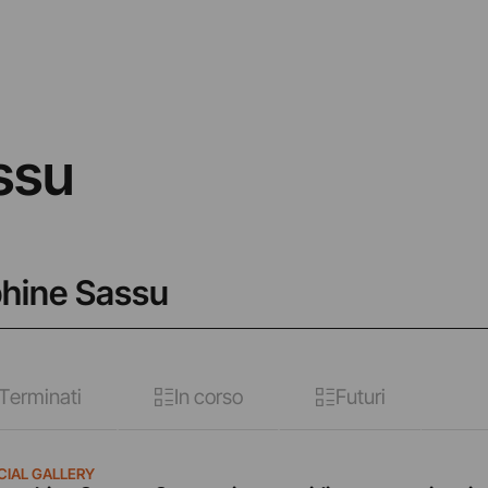
ssu
phine Sassu
Terminati
In corso
Futuri
CIAL GALLERY