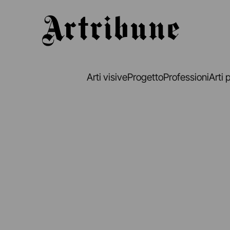
Artribune
Arti visive
Progetto
Professioni
Arti 