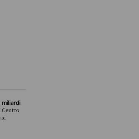
miliardi
l Centro
asi