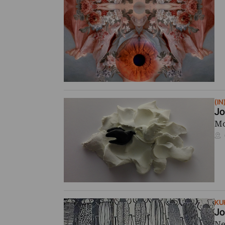
(IN
Jo
Mo
KU
Jo
Ne