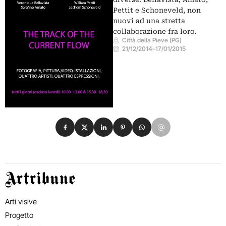
Pettit e Schoneveld, non
nuovi ad una stretta
collaborazione fra loro.
Città della Pieve (PG)
21/12/2014
–
17/01/2015
Condividi su Facebook
Condividi su X
Condividi su LinkedIn
Condividi su Pinterest
Condividi su WhatsApp
Condividi su Email
Artribune
Arti visive
Progetto