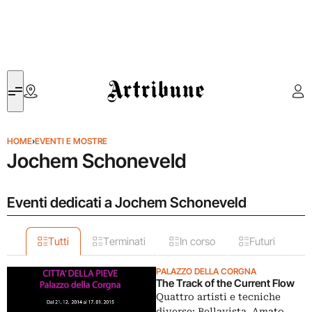
Artribune
HOME
›
EVENTI E MOSTRE
Jochem Schoneveld
Eventi dedicati a Jochem Schoneveld
Tutti
Terminati
In corso
Futuri
PALAZZO DELLA CORGNA
The Track of the Current Flow
Quattro artisti e tecniche
diverse: Bellavista, Amato,