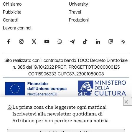
Chi siamo
University
Pubblicità
Travel
Contatti
Produzioni
Lavora con noi
Seguici su Facebook
Seguici su Instagram
Seguici su X
Seguici su YouTube
Seguici su WhatsApp
Seguici su Telegram
Seguici su TikTok
Seguici su Link
Seguici su
Segui
Sito realizzato con il contributo bando TOCC Decreto Direttoriale
n. 385 del 19/10/2022 PROT. PROGETTOTOCC0000125
COR15906233 CUPC87J23001080008
La prima cosa che leggerete ogni mattina!
© 2011-2026 ARTRIBUNE srl – Corso Vittorio Emanuele II, 287 –
Iscrivetevi alla newsletter quotidiana di
00186 Roma - P.I. 11381581005
Artribune per non perdere nessuna notizia
Privacy: Responsabile della protezione dei dati personali
ARTRIBUNE srl – Corso Vittorio Emanuele II, 287 – 00186 Roma