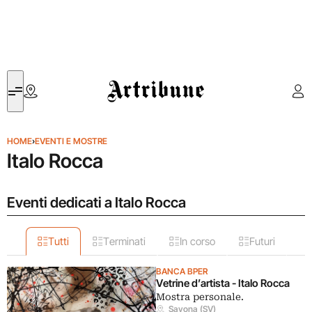
Artribune
HOME
›
EVENTI E MOSTRE
Italo Rocca
Eventi dedicati a Italo Rocca
Tutti
Terminati
In corso
Futuri
BANCA BPER
Vetrine d’artista - Italo Rocca
Mostra personale.
Savona (SV)