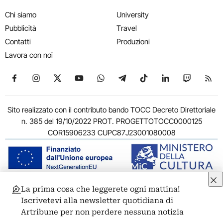
Chi siamo
University
Pubblicità
Travel
Contatti
Produzioni
Lavora con noi
Seguici su Facebook
Seguici su Instagram
Seguici su X
Seguici su YouTube
Seguici su WhatsApp
Seguici su Telegram
Seguici su TikTok
Seguici su Link
Seguici su
Segui
Sito realizzato con il contributo bando TOCC Decreto Direttoriale
n. 385 del 19/10/2022 PROT. PROGETTOTOCC0000125
COR15906233 CUPC87J23001080008
La prima cosa che leggerete ogni mattina!
© 2011-2026 ARTRIBUNE srl – Corso Vittorio Emanuele II, 287 –
Iscrivetevi alla newsletter quotidiana di
00186 Roma - P.I. 11381581005
Artribune per non perdere nessuna notizia
Privacy: Responsabile della protezione dei dati personali