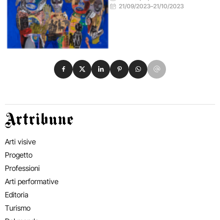
21/09/2023
–
21/10/2023
Condividi su Facebook
Condividi su X
Condividi su LinkedIn
Condividi su Pinterest
Condividi su WhatsApp
Condividi su Email
Artribune
Arti visive
Progetto
Professioni
Arti performative
Editoria
Turismo