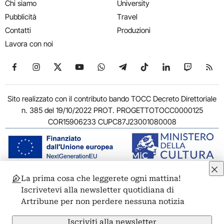
Chi siamo
University
Pubblicità
Travel
Contatti
Produzioni
Lavora con noi
Seguici su Facebook
Seguici su Instagram
Seguici su X
Seguici su YouTube
Seguici su WhatsApp
Seguici su Telegram
Seguici su TikTok
Seguici su Link
Seguici su
Segui
Sito realizzato con il contributo bando TOCC Decreto Direttoriale
n. 385 del 19/10/2022 PROT. PROGETTOTOCC0000125
COR15906233 CUPC87J23001080008
La prima cosa che leggerete ogni mattina!
© 2011-2026 ARTRIBUNE srl – Corso Vittorio Emanuele II, 287 –
Iscrivetevi alla newsletter quotidiana di
00186 Roma - P.I. 11381581005
Artribune per non perdere nessuna notizia
Privacy: Responsabile della protezione dei dati personali
ARTRIBUNE srl – Corso Vittorio Emanuele II, 287 – 00186 Roma
Iscriviti alla newsletter