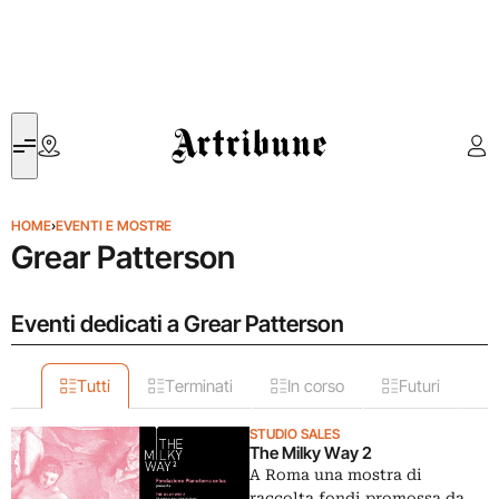
Artribune
HOME
›
EVENTI E MOSTRE
Grear Patterson
Eventi dedicati a Grear Patterson
Tutti
Terminati
In corso
Futuri
STUDIO SALES
The Milky Way 2
A Roma una mostra di
raccolta fondi promossa da