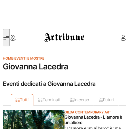
Artribune
HOME
›
EVENTI E MOSTRE
Giovanna Lacedra
Eventi dedicati a Giovanna Lacedra
Tutti
Terminati
In corso
Futuri
GILDA CONTEMPORARY ART
Giovanna Lacedra - L'amore è
un albero
“L’amore è un albero” è una