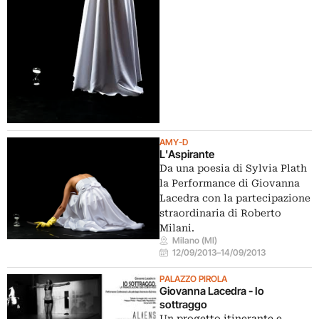
AMY-D
L'Aspirante
Da una poesia di Sylvia Plath
la Performance di Giovanna
Lacedra con la partecipazione
straordinaria di Roberto
Milani.
Milano (MI)
12/09/2013
–
14/09/2013
PALAZZO PIROLA
Giovanna Lacedra - Io
sottraggo
Un progetto itinerante e