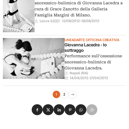
anoressico-bulimica di Giovanna Lacedra a
cura di Grace Zanotto della Galleria
Famiglia Margini di Milano.
Lecce (LE)
12/08/2012
–
18/08/2012
LINEADARTE OFFICINA CREATIVA
Giovanna Lacedra - Io
sottraggo
Performance sull’ossessione
anoressico-bulimica di
Giovanna Lacedra.
Napoli (NA)
14/04/2012
–
21/04/2012
Navigazione eventi
1
2
Pagina successiva
Condividi su Facebook
Condividi su X
Condividi su LinkedIn
Condividi su Pinterest
Condividi su WhatsApp
Condividi su Email