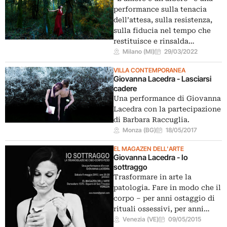
performance sulla tenacia
dell’attesa, sulla resistenza,
sulla fiducia nel tempo che
restituisce e rinsalda…
Milano (MI)
29/03/2022
VILLA CONTEMPORANEA
Giovanna Lacedra - Lasciarsi
cadere
Una performance di Giovanna
Lacedra con la partecipazione
di Barbara Raccuglia.
Monza (BG)
18/05/2017
EL MAGAZEN DELL'ARTE
Giovanna Lacedra - Io
sottraggo
Trasformare in arte la
patologia. Fare in modo che il
corpo – per anni ostaggio di
rituali ossessivi, per anni…
Venezia (VE)
09/05/2015