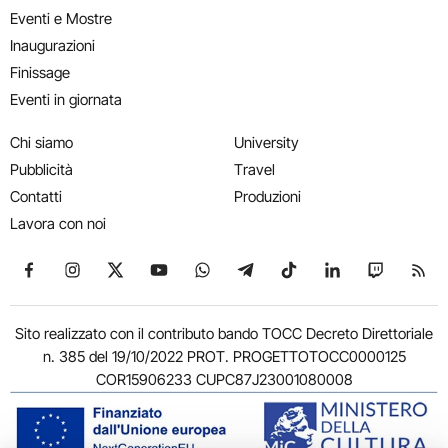
Eventi e Mostre
Inaugurazioni
Finissage
Eventi in giornata
Chi siamo
University
Pubblicità
Travel
Contatti
Produzioni
Lavora con noi
Seguici su Facebook
Seguici su Instagram
Seguici su X
Seguici su YouTube
Seguici su WhatsApp
Seguici su Telegram
Seguici su TikTok
Seguici su Link
Seguici su
Segui
Sito realizzato con il contributo bando TOCC Decreto Direttoriale
n. 385 del 19/10/2022 PROT. PROGETTOTOCC0000125
COR15906233 CUPC87J23001080008