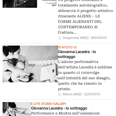
totalmente autobiografico,
abbraccia il progetto artistico
itinerante ALIENS – LE
FORME ALIENANTI DEL
CONTEMPORANEO di
Frattura…
Gorgonzola (MI)
18/05/2013
STATUTO 13
Giovanna Lacedra - Io
sottraggo
L’azione performativa
dell’artista Lacedra è sublime
in quanto ci coinvolge
nell’intimità del suo disagio,
quello che ha vissuto in
primis.
Milano (MI)
22/01/2013
E-LITE STUDIO GALLERY
Giovanna Lacedra - Io sottraggo
Performance e Mostra sull’ossessione