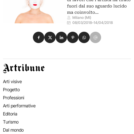
fuori dal suo sguardo lucido
ma coinvolto…
Milano (MI)
08/03/2018
–
14/04/2018
Condividi su Facebook
Condividi su X
Condividi su LinkedIn
Condividi su Pinterest
Condividi su WhatsApp
Condividi su Email
Artribune
Arti visive
Progetto
Professioni
Arti performative
Editoria
Turismo
Dal mondo