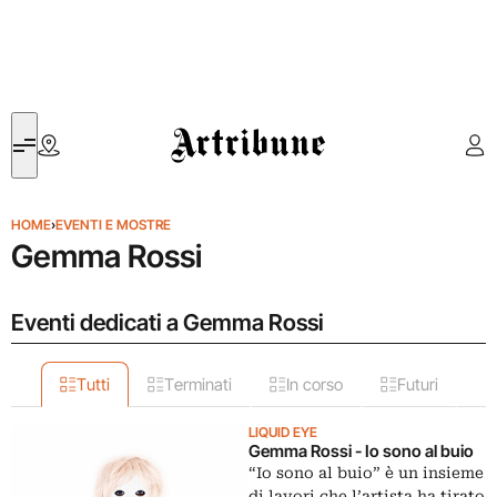
Artribune
HOME
›
EVENTI E MOSTRE
Gemma Rossi
Eventi dedicati a Gemma Rossi
Tutti
Terminati
In corso
Futuri
LIQUID EYE
Gemma Rossi - Io sono al buio
“Io sono al buio” è un insieme
di lavori che l’artista ha tirato