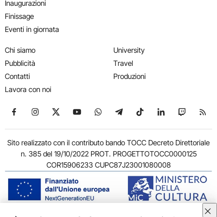
Inaugurazioni
Finissage
Eventi in giornata
Chi siamo
University
Pubblicità
Travel
Contatti
Produzioni
Lavora con noi
Seguici su Facebook
Seguici su Instagram
Seguici su X
Seguici su YouTube
Seguici su WhatsApp
Seguici su Telegram
Seguici su TikTok
Seguici su Link
Seguici su
Segui
Sito realizzato con il contributo bando TOCC Decreto Direttoriale
n. 385 del 19/10/2022 PROT. PROGETTOTOCC0000125
COR15906233 CUPC87J23001080008