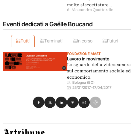
molte sfaccettature…
di Alessandra Quattordio
Eventi dedicati a Gaëlle Boucand
Tutti
Terminati
In corso
Futuri
FONDAZIONE MAST
Lavoro in movimento
Lo sguardo della videocamera
sul comportamento sociale ed
economico.
Bologna (BO)
25/01/2017
–
17/04/2017
Condividi su Facebook
Condividi su X
Condividi su LinkedIn
Condividi su Pinterest
Condividi su WhatsApp
Condividi su Email
Artribune