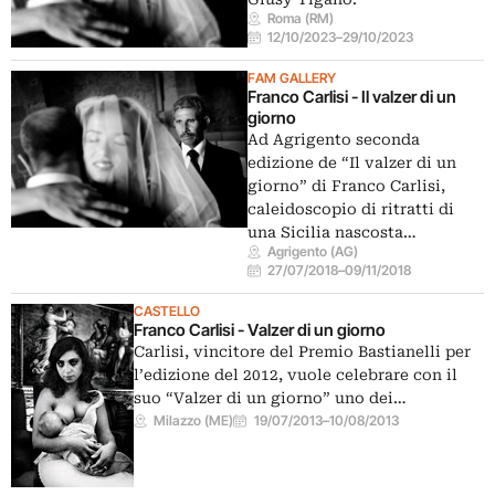
Roma (RM)
12/10/2023
–
29/10/2023
FAM GALLERY
Franco Carlisi - Il valzer di un
giorno
Ad Agrigento seconda
edizione de “Il valzer di un
giorno” di Franco Carlisi,
caleidoscopio di ritratti di
una Sicilia nascosta…
Agrigento (AG)
27/07/2018
–
09/11/2018
CASTELLO
Franco Carlisi - Valzer di un giorno
Carlisi, vincitore del Premio Bastianelli per
l’edizione del 2012, vuole celebrare con il
suo “Valzer di un giorno” uno dei…
Milazzo (ME)
19/07/2013
–
10/08/2013