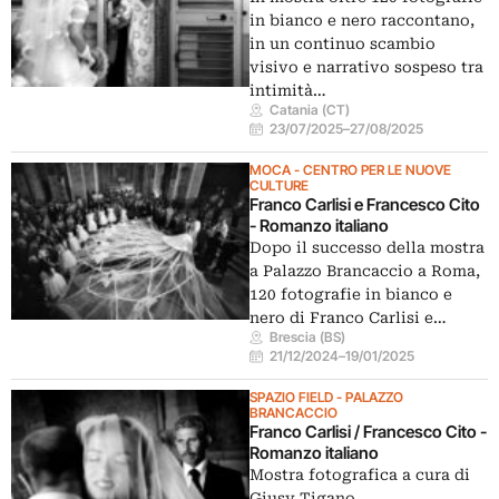
in bianco e nero raccontano,
in un continuo scambio
visivo e narrativo sospeso tra
intimità…
Catania (CT)
23/07/2025
–
27/08/2025
MOCA - CENTRO PER LE NUOVE
CULTURE
Franco Carlisi e Francesco Cito
- Romanzo italiano
Dopo il successo della mostra
a Palazzo Brancaccio a Roma,
120 fotografie in bianco e
nero di Franco Carlisi e…
Brescia (BS)
21/12/2024
–
19/01/2025
SPAZIO FIELD - PALAZZO
BRANCACCIO
Franco Carlisi / Francesco Cito -
Romanzo italiano
Mostra fotografica a cura di
Giusy Tigano.