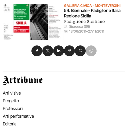
GALLERIA CIVICA - MONTEVERGINI
54. Biennale - Padiglione Italia
Regione Sicilia
Padiglione Siciliano
Siracusa (SR)
18/06/2011
–
27/11/2011
Condividi su Facebook
Condividi su X
Condividi su LinkedIn
Condividi su Pinterest
Condividi su WhatsApp
Condividi su Email
Artribune
Arti visive
Progetto
Professioni
Arti performative
Editoria