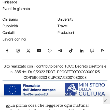
Finissage
Eventi in giornata
Chi siamo
University
Pubblicità
Travel
Contatti
Produzioni
Lavora con noi
Seguici su Facebook
Seguici su Instagram
Seguici su X
Seguici su YouTube
Seguici su WhatsApp
Seguici su Telegram
Seguici su TikTok
Seguici su Link
Seguici su
Segui
Sito realizzato con il contributo bando TOCC Decreto Direttoriale
n. 385 del 19/10/2022 PROT. PROGETTOTOCC0000125
COR15906233 CUPC87J23001080008
La prima cosa che leggerete ogni mattina!
© 2011-2026 ARTRIBUNE srl – Corso Vittorio Emanuele II, 287 –