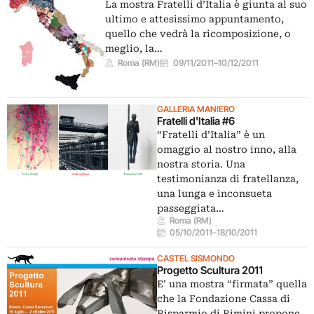
La mostra Fratelli d’Italia è giunta al suo
ultimo e attesissimo appuntamento,
quello che vedrà la ricomposizione, o
meglio, la…
Roma (RM)
09/11/2011
–
10/12/2011
GALLERIA MANIERO
Fratelli d'Italia #6
“Fratelli d’Italia” è un
omaggio al nostro inno, alla
nostra storia. Una
testimonianza di fratellanza,
una lunga e inconsueta
passeggiata…
Roma (RM)
05/10/2011
–
18/10/2011
CASTEL SISMONDO
Progetto Scultura 2011
E’ una mostra “firmata” quella
che la Fondazione Cassa di
Risparmio di Rimini propone