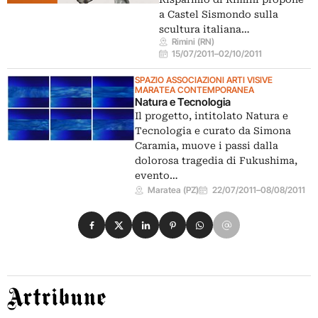
a Castel Sismondo sulla
scultura italiana…
Rimini (RN)
15/07/2011
–
02/10/2011
SPAZIO ASSOCIAZIONI ARTI VISIVE
MARATEA CONTEMPORANEA
Natura e Tecnologia
Il progetto, intitolato Natura e
Tecnologia e curato da Simona
Caramia, muove i passi dalla
dolorosa tragedia di Fukushima,
evento…
Maratea (PZ)
22/07/2011
–
08/08/2011
Condividi su Facebook
Condividi su X
Condividi su LinkedIn
Condividi su Pinterest
Condividi su WhatsApp
Condividi su Email
Artribune