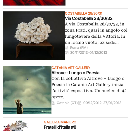
COSTABELLA 28/30/31
Via Costabella 28/30/32
A via Costabella 28/30/32, in
zona Prati, quasi in angolo col
lungotevere della Vittoria, in
un locale vuoto, ex sede…
Roma (RM)
30/11/2013
–
01/12/2013
CATANIA ART GALLERY
Altrove - Luogo o Poesia
Con la collettiva Altrove – Luogo o
Poesia la Catania Art Gallery inizia
l’attività espositiva. Un nucleo di 42
opere,…
Catania (CT)
09/12/2012
–
27/01/2013
GALLERIA MANIERO
Fratelli d’Italia #8