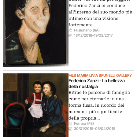
Federico Zanzi ci conduce
all’interno del suo mondo più
intimo con una visione
fortemente…
Fusignano (RA)
18/12/2016
–
19/02/2017
MLB MARIA LIVIA BRUNELLI GALLERY
Federico Zanzi - La bellezza
della nostalgia
Ritrae le persone di famiglia
come per eternarle in una
forma fissa, in ricordo dei
momenti più significativi
della propria…
Ferrara (FE)
30/01/2015
–
05/04/2015