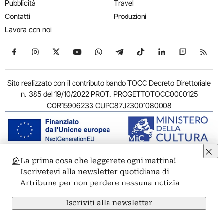
Pubblicità
Travel
Contatti
Produzioni
Lavora con noi
Seguici su Facebook
Seguici su Instagram
Seguici su X
Seguici su YouTube
Seguici su WhatsApp
Seguici su Telegram
Seguici su TikTok
Seguici su Link
Seguici su
Segui
Sito realizzato con il contributo bando TOCC Decreto Direttoriale
n. 385 del 19/10/2022 PROT. PROGETTOTOCC0000125
COR15906233 CUPC87J23001080008
La prima cosa che leggerete ogni mattina!
© 2011-2026 ARTRIBUNE srl – Corso Vittorio Emanuele II, 287 –
Iscrivetevi alla newsletter quotidiana di
00186 Roma - P.I. 11381581005
Artribune per non perdere nessuna notizia
Privacy: Responsabile della protezione dei dati personali
ARTRIBUNE srl – Corso Vittorio Emanuele II, 287 – 00186 Roma
Iscriviti alla newsletter
Termini e condizioni
Privacy Policy
Cookie Policy
Credits