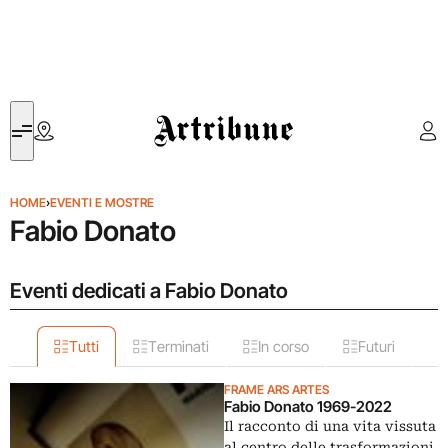
Artribune
HOME
›
EVENTI E MOSTRE
Fabio Donato
Eventi dedicati a Fabio Donato
Tutti
Terminati
In corso
Futuri
FRAME ARS ARTES
Fabio Donato 1969-2022
Il racconto di una vita vissuta
al centro delle trasformazioni