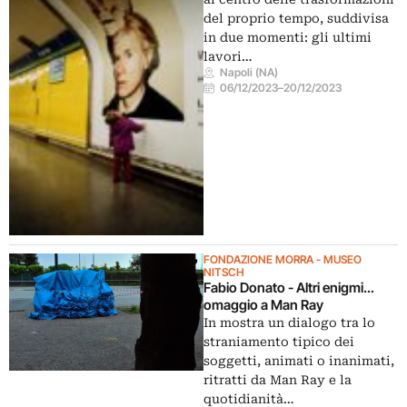
del proprio tempo, suddivisa
in due momenti: gli ultimi
lavori…
Napoli (NA)
06/12/2023
–
20/12/2023
FONDAZIONE MORRA - MUSEO
NITSCH
Fabio Donato - Altri enigmi…
omaggio a Man Ray
In mostra un dialogo tra lo
straniamento tipico dei
soggetti, animati o inanimati,
ritratti da Man Ray e la
quotidianità…