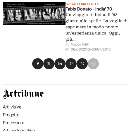
S2 GALLERIA SOLITO
Fabio Donato - India' 70
Un viaggio in India. Il ’68
giusto alle spalle. La voglia di
esprimere in modo nuovo
un’esperienza unica. Oggi,
più…
Napoli (NA)
06/06/2013
–
03/07/2013
Condividi su Facebook
Condividi su X
Condividi su LinkedIn
Condividi su Pinterest
Condividi su WhatsApp
Condividi su Email
Artribune
Arti visive
Progetto
Professioni
Arti performative