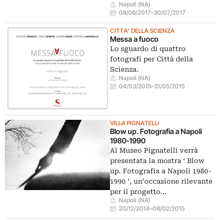
Napoli (NA)
08/06/2017
–
30/07/2017
CITTA' DELLA SCIENZA
Messa a fuoco
Lo sguardo di quattro
fotografi per Città della
Scienza.
Napoli (NA)
04/03/2015
–
31/05/2015
VILLA PIGNATELLI
Blow up. Fotografia a Napoli
1980-1990
Al Museo Pignatelli verrà
presentata la mostra ‘ Blow
up. Fotografia a Napoli 1980-
1990 ‘, un’occasione rilevante
per il progetto…
Napoli (NA)
20/12/2014
–
08/02/2015