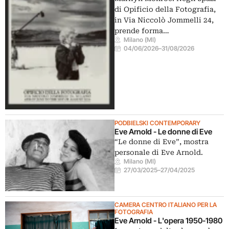
di Opificio della Fotografia,
in Via Niccolò Jommelli 24,
prende forma…
Milano (MI)
04/06/2026
–
31/08/2026
PODBIELSKI CONTEMPORARY
Eve Arnold - Le donne di Eve
“Le donne di Eve”, mostra
personale di Eve Arnold.
Milano (MI)
27/03/2025
–
27/04/2025
CAMERA CENTRO ITALIANO PER LA
FOTOGRAFIA
Eve Arnold - L'opera 1950-1980