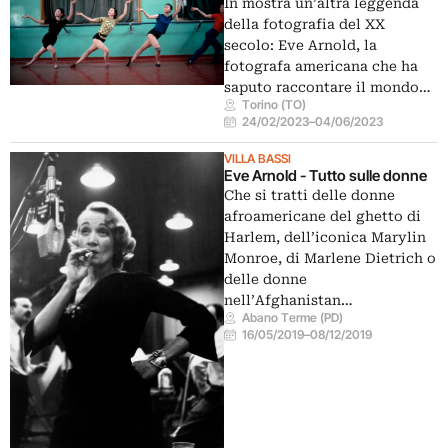
In mostra un’altra leggenda
della fotografia del XX
secolo: Eve Arnold, la
fotografa americana che ha
saputo raccontare il mondo…
Torino (TO)
24/02/2023
–
04/06/2023
VILLA BASSI
Eve Arnold - Tutto sulle donne
Che si tratti delle donne
afroamericane del ghetto di
Harlem, dell’iconica Marylin
Monroe, di Marlene Dietrich o
delle donne
nell’Afghanistan…
Abano Terme (PD)
16/05/2019
–
08/12/2019