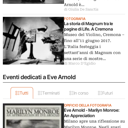
Arnold è…
di Giulia De Sanctis
FOTOGRAFIA
La storia di Magnum tra le
pagine di Life. A Cremona
Museo del Violino, Cremona –
fino all’11 giugno 2017.
L’Italia festeggia i
settant’anni di Magnum con
una serie di mostre…
di Marco D'Egidio
Eventi dedicati a Eve Arnold
Tutti
Terminati
In corso
Futuri
OPIFICIO DELLA FOTOGRAFIA
Eve Arnold - Marilyn Monroe:
An Appreciation
Milano apre una riflessione su
Marilyn Monroe. Negli spazi