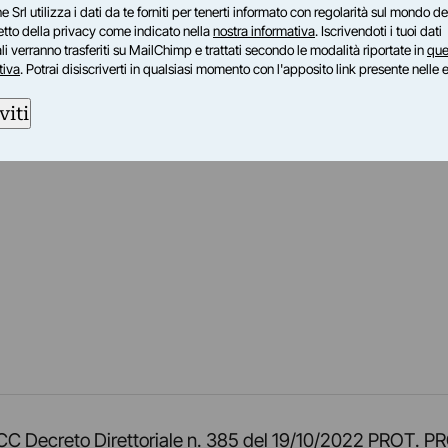
e Srl utilizza i dati da te forniti per tenerti informato con regolarità sul mondo del
petto della privacy come indicato nella
nostra informativa
. Iscrivendoti i tuoi dati
i verranno trasferiti su MailChimp e trattati secondo le modalità riportate in
que
tiva
. Potrai disiscriverti in qualsiasi momento con l'apposito link presente nelle 
viti
am
ok
inkedIn
su Twitch
ci su Rss
o TOCC Decreto Direttoriale n. 385 del 19/10/2022 