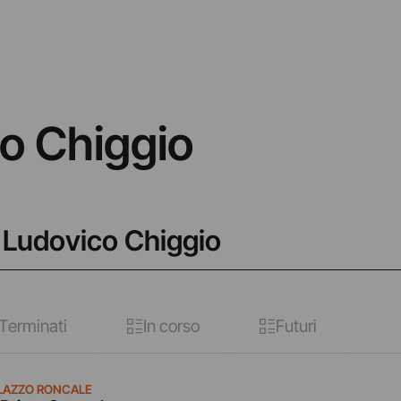
o Chiggio
o Ludovico Chiggio
Terminati
In corso
Futuri
LAZZO RONCALE