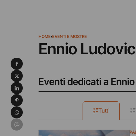
HOME
›
EVENTI E MOSTRE
Ennio Ludovic
Condividi su Facebook
Condividi su X
Eventi dedicati a Enni
Condividi su LinkedIn
Condividi su Pinterest
Condividi su WhatsApp
Tutti
Condividi su Email
PA