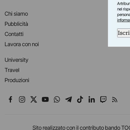
Artribun
nel ris
Chi siamo
personal
informa
Pubblicità
Iscri
Contatti
Lavora con noi
University
Travel
Produzioni
Seguici su Facebook
Seguici su Instagram
Seguici su X
Seguici su YouTube
Seguici su WhatsApp
Seguici su Telegr
Seguici su TikT
Seguici su L
Seguici 
Segui
Sito realizzato con il contributo band