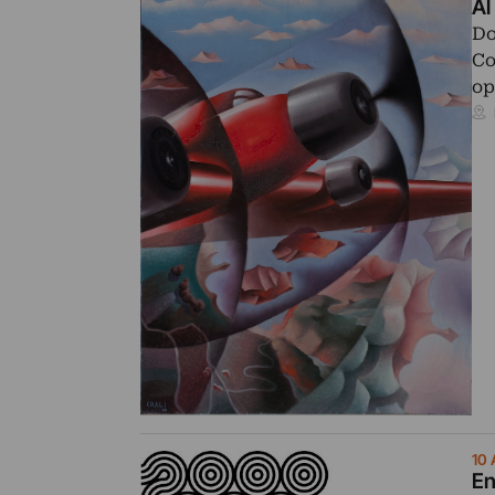
Al
Do
Co
op
10
En