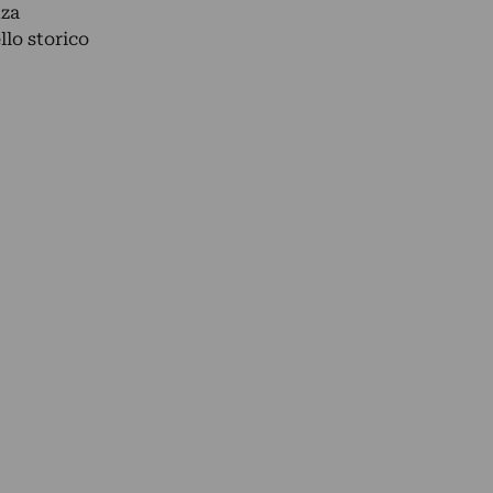
nza
llo storico