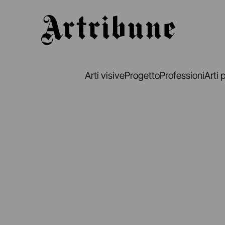
Artribune
Arti visive
Progetto
Professioni
Arti 