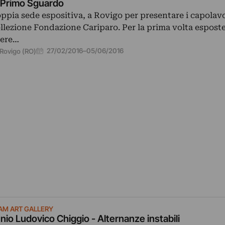
 Primo Sguardo
ppia sede espositiva, a Rovigo per presentare i capolavo
llezione Fondazione Cariparo. Per la prima volta espost
ere…
27/02/2016
–
05/06/2016
Rovigo (RO)
 AM ART GALLERY
nio Ludovico Chiggio - Alternanze instabili