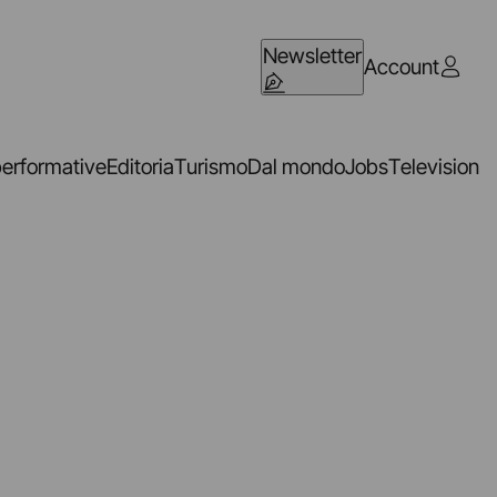
Newsletter
Account
performative
Editoria
Turismo
Dal mondo
Jobs
Television