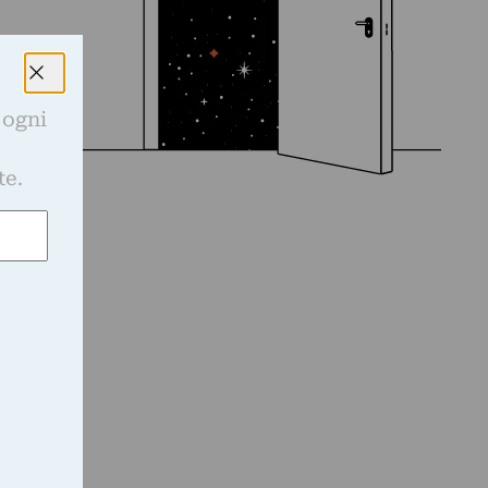
 ogni
e
te.