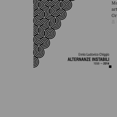
Mo
ar
G