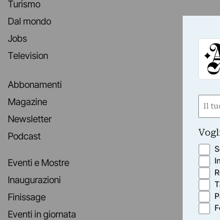
Turismo
Dal mondo
Jobs
Television
Abbonamenti
Nom
Magazine
(Obbli
Newsletter
Nome
Vogl
Podcast
S
I
Eventi e Mostre
R
Inaugurazioni
T
P
Finissage
F
Eventi in giornata