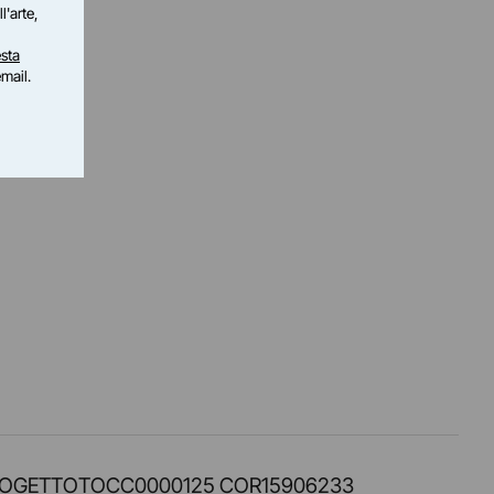
l'arte,
sta
email.
PROT. PROGETTOTOCC0000125 COR15906233