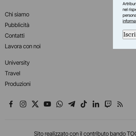
Artribun
nel ris
Chi siamo
personal
informa
Pubblicità
Iscri
Contatti
Lavora con noi
University
Travel
Produzioni
Seguici su Facebook
Seguici su Instagram
Seguici su X
Seguici su YouTube
Seguici su WhatsApp
Seguici su Telegr
Seguici su TikT
Seguici su L
Seguici 
Segui
Sito realizzato con il contributo band