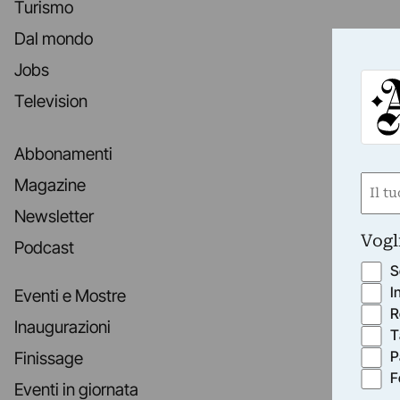
Turismo
Dal mondo
Jobs
Television
Abbonamenti
Nom
Magazine
(Obbli
Newsletter
Nome
Vogl
Podcast
S
I
Eventi e Mostre
R
Inaugurazioni
T
P
Finissage
F
Eventi in giornata