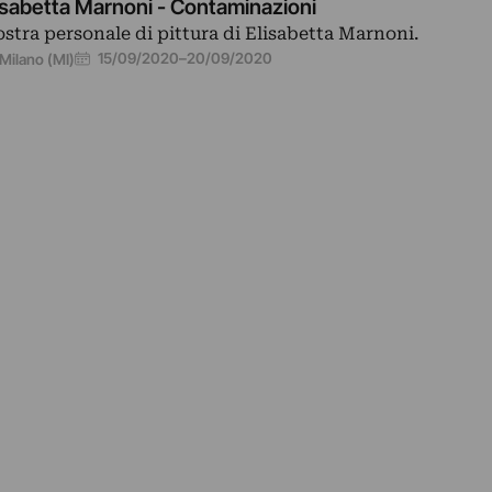
isabetta Marnoni - Contaminazioni
stra personale di pittura di Elisabetta Marnoni.
15/09/2020
–
20/09/2020
Milano (MI)