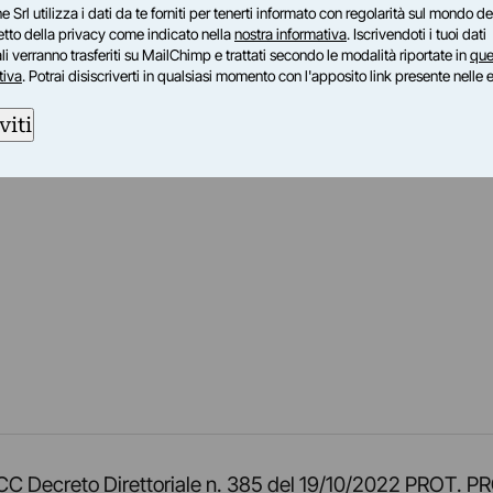
e Srl utilizza i dati da te forniti per tenerti informato con regolarità sul mondo del
petto della privacy come indicato nella
nostra informativa
. Iscrivendoti i tuoi dati
i verranno trasferiti su MailChimp e trattati secondo le modalità riportate in
que
tiva
. Potrai disiscriverti in qualsiasi momento con l'apposito link presente nelle 
viti
am
ok
inkedIn
su Twitch
ci su Rss
o TOCC Decreto Direttoriale n. 385 del 19/10/2022 