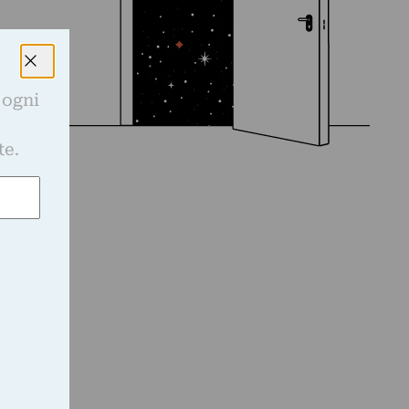
 ogni
e
te.