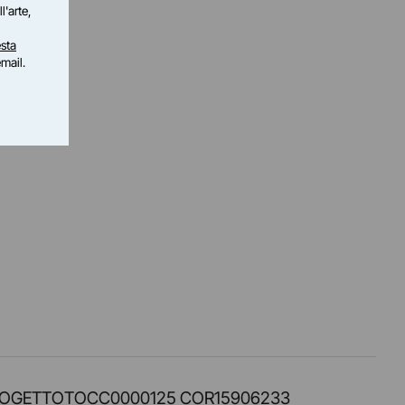
l'arte,
sta
email.
PROT. PROGETTOTOCC0000125 COR15906233