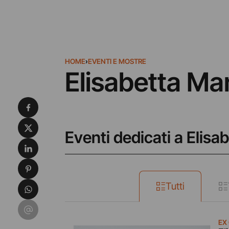
HOME
›
EVENTI E MOSTRE
Elisabetta Ma
Condividi su Facebook
Condividi su X
Eventi dedicati a Elisa
Condividi su LinkedIn
Condividi su Pinterest
Condividi su WhatsApp
Tutti
Condividi su Email
EX