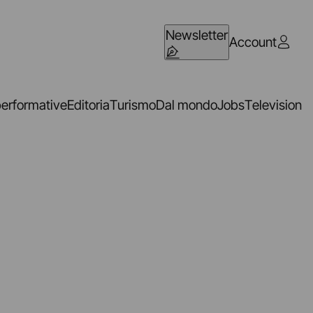
Newsletter
Account
performative
Editoria
Turismo
Dal mondo
Jobs
Television