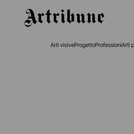
Artribune
Arti visive
Progetto
Professioni
Arti 