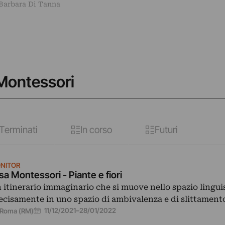
 Barbara Di Tanna
 Montessori
Terminati
In corso
Futuri
NITOR
isa Montessori - Piante e fiori
 itinerario immaginario che si muove nello spazio linguis
ecisamente in uno spazio di ambivalenza e di slittamen
11/12/2021
–
28/01/2022
Roma (RM)