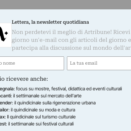
Lettera, la newsletter quotidiana
NITOR
Non perdetevi il meglio di Artribune! Ricevi
isa Montessori
giorno un'e-mail con gli articoli del giorno 
 mostra, che segna il debutto della collaborazione dell’a
 galleria, mira ad investigare la ricerca della Montessori 
partecipa alla discussione sul mondo dell'ar
16/11/2016
–
28/01/2017
Roma (RM)
e
Email
ired)
(Required)
io ricevere anche:
egnala
: focus su mostre, festival, didattica ed eventi culturali
ncanti
: il settimanale sul mercato dell'arte
ender
: il quindicinale sulla rigenerazione urbana
ailor
: il quindicinale su moda e cultura
ax
: Il quindicinale sul turismo culturale
est
: il settimanale sui festival culturali