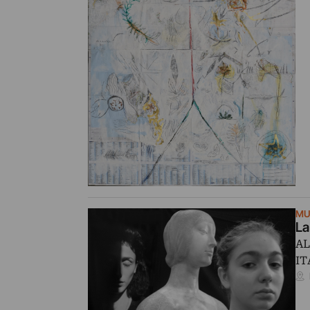
MU
La
AL
IT