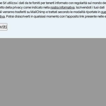
e Srl utilizza i dati da te forniti per tenerti informato con regolarità sul mondo del
petto della privacy come indicato nella
nostra informativa
. Iscrivendoti i tuoi dati
i verranno trasferiti su MailChimp e trattati secondo le modalità riportate in
que
tiva
. Potrai disiscriverti in qualsiasi momento con l'apposito link presente nelle 
viti