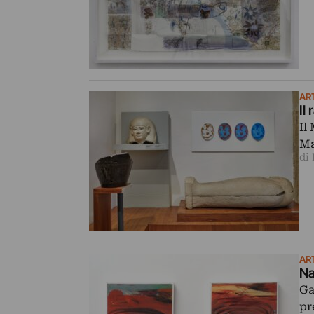
AR
Il
Il
Ma
di
ART
Na
Ga
pr