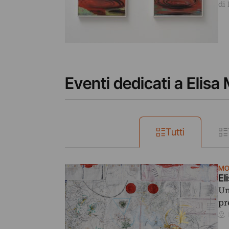
di
Eventi dedicati a Elisa
Tutti
MO
El
Un
pr