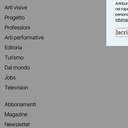
Artribun
Arti visive
nel ris
personal
Progetto
informa
Professioni
Iscri
Arti performative
Editoria
Turismo
Dal mondo
Jobs
Television
Abbonamenti
Magazine
Newsletter