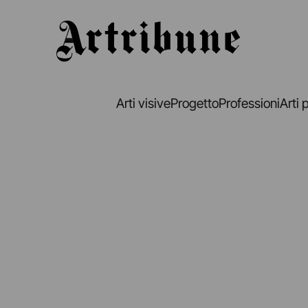
Artribune
Arti visive
Progetto
Professioni
Arti 