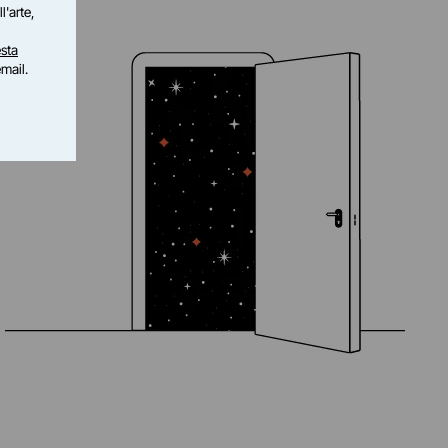
l'arte,
sta
email.