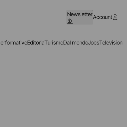
Newsletter
Account
performative
Editoria
Turismo
Dal mondo
Jobs
Television