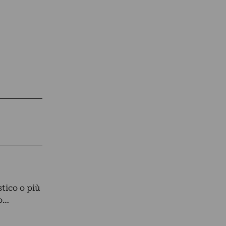
tico o più
to…