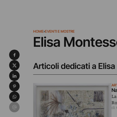
HOME
›
EVENTI E MOSTRE
Elisa Montess
Condividi su Facebook
Condividi su X
Articoli dedicati a Elis
Condividi su LinkedIn
Condividi su Pinterest
AR
Na
Condividi su WhatsApp
La
Ro
Condividi su Email
di 