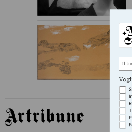
MO
El
La
la
Nom
(Requ
First
Vogl
S
I
R
T
Artribune
P
F