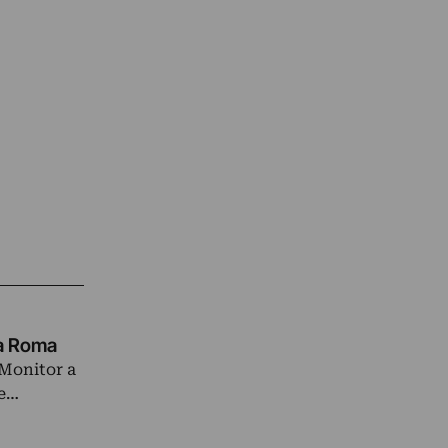
 a Roma
 Monitor a
 e…