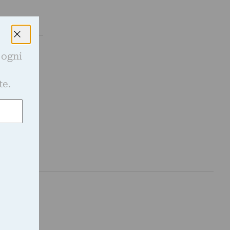
 ogni
e
rtista con
sin…
te.