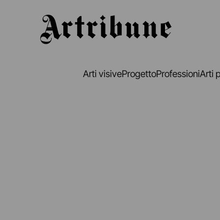
Artribune
Arti visive
Progetto
Professioni
Arti 