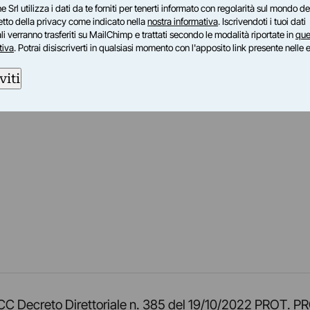
e Srl utilizza i dati da te forniti per tenerti informato con regolarità sul mondo del
petto della privacy come indicato nella
nostra informativa
. Iscrivendoti i tuoi dati
i verranno trasferiti su MailChimp e trattati secondo le modalità riportate in
que
tiva
. Potrai disiscriverti in qualsiasi momento con l'apposito link presente nelle 
viti
am
ok
inkedIn
su Twitch
ci su Rss
o TOCC Decreto Direttoriale n. 385 del 19/10/2022 