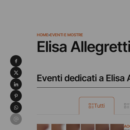
HOME
›
EVENTI E MOSTRE
Elisa Allegrett
Condividi su Facebook
Condividi su X
Eventi dedicati a Elisa A
Condividi su LinkedIn
Condividi su Pinterest
Condividi su WhatsApp
Tutti
Condividi su Email
AO