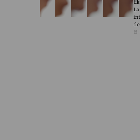
El
La
in
de