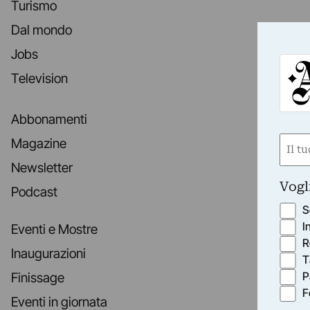
Turismo
Dal mondo
Jobs
Television
Abbonamenti
Nom
Magazine
(Obbli
Newsletter
Nome
Vogl
Podcast
S
I
Eventi e Mostre
R
Inaugurazioni
T
P
Finissage
F
Eventi in giornata