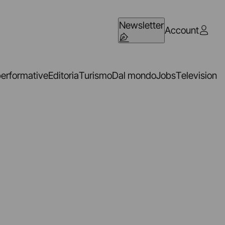
Newsletter
Account
performative
Editoria
Turismo
Dal mondo
Jobs
Television