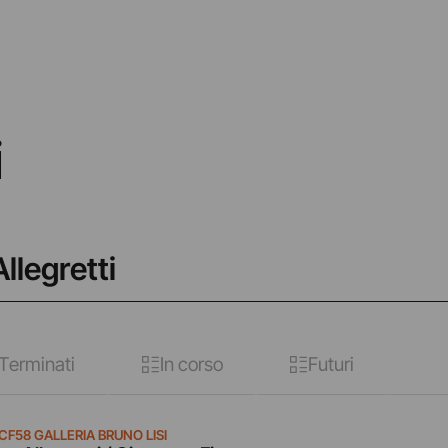
i
llegretti
Terminati
In corso
Futuri
CF58 GALLERIA BRUNO LISI