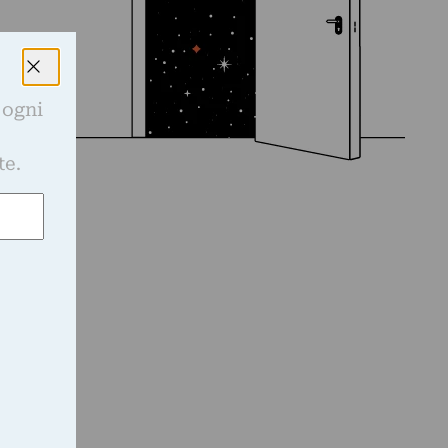
 ogni
e
te.