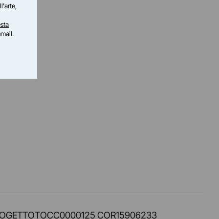
l'arte,
sta
email.
PROT. PROGETTOTOCC0000125 COR15906233