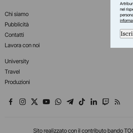
Artribun
nel ris
Chi siamo
personal
informa
Pubblicità
Iscri
Contatti
Lavora con noi
University
Travel
Produzioni
Seguici su Facebook
Seguici su Instagram
Seguici su X
Seguici su YouTube
Seguici su WhatsApp
Seguici su Telegr
Seguici su TikT
Seguici su L
Seguici 
Segui
Sito realizzato con il contributo band